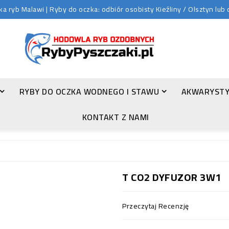
 ryb Malawi | Ryby do oczka: odbiór osobisty Kieźliny / Olsztyn lu
RYBY DO OCZKA WODNEGO I STAWU
AKWARYSTY
ZŁOTA ORFA (LEUCISCUS IDUS VAR. ORFUS)
KONTAKT Z NAMI
T CO2 DYFUZOR 3W1
Przeczytaj Recenzję