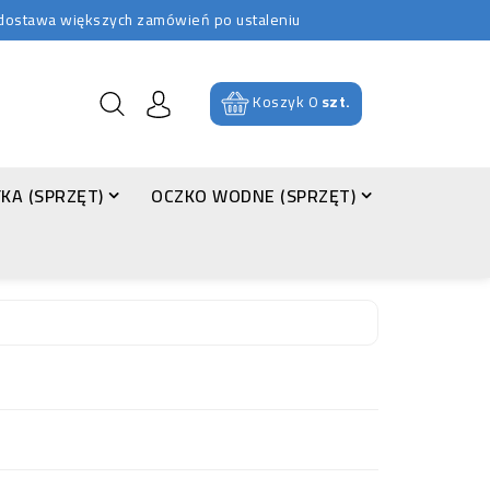
b dostawa większych zamówień po ustaleniu
Koszyk
0
szt.
KA (SPRZĘT)
OCZKO WODNE (SPRZĘT)