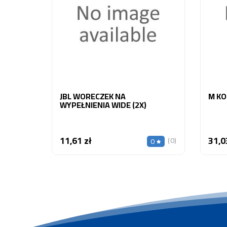
JBL WORECZEK NA
M KO
WYPEŁNIENIA WIDE (2X)
11,61 zł
31,0
Cena
(0)
0