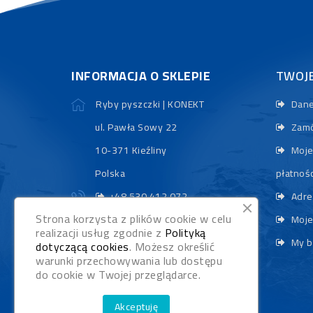
INFORMACJA O SKLEPIE
TWOJ
Ryby pyszczki | KONEKT
Dane
ul. Pawła Sowy 22
Zamó
10-371 Kieźliny
Moje
Polska
płatnośc
+48 530 412 072
Adre
Strona korzysta z plików cookie w celu
sklep@rybypyszczaki.pl
Moje
realizacji usług zgodnie z
Polityką
My b
dotyczącą cookies
. Możesz określić
warunki przechowywania lub dostępu
do cookie w Twojej przeglądarce.
Akceptuję