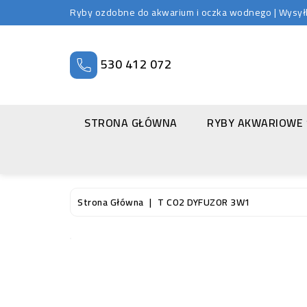
Ryby ozdobne do akwarium i oczka wodnego | Wysyłka
530 412 072
STRONA GŁÓWNA
RYBY AKWARIOWE
Strona Główna
T CO2 DYFUZOR 3W1