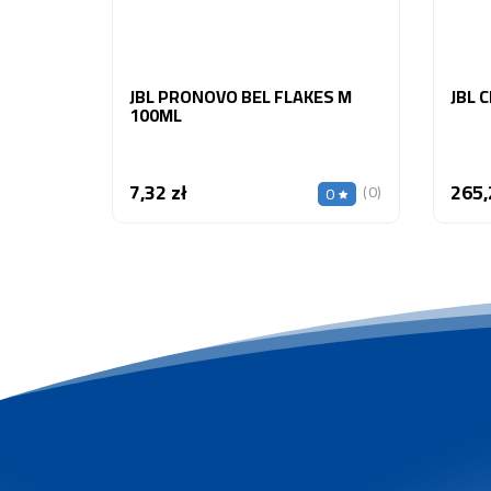
JBL PRONOVO BEL FLAKES M
JBL 
100ML
7,32 zł
265,
Cena
(0)
0