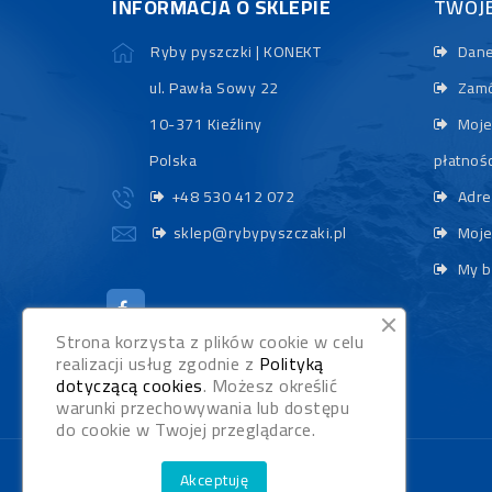
INFORMACJA O SKLEPIE
TWOJ
Ryby pyszczki | KONEKT
Dane
ul. Pawła Sowy 22
Zamó
10-371 Kieźliny
Moje
Polska
płatnośc
+48 530 412 072
Adre
sklep@rybypyszczaki.pl
Moje
My b
Strona korzysta z plików cookie w celu
realizacji usług zgodnie z
Polityką
dotyczącą cookies
. Możesz określić
warunki przechowywania lub dostępu
do cookie w Twojej przeglądarce.
Akceptuję