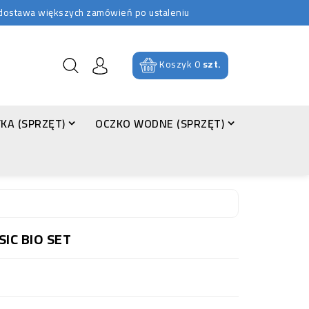
b dostawa większych zamówień po ustaleniu
Koszyk
0
szt.
KA (SPRZĘT)
OCZKO WODNE (SPRZĘT)
IC BIO SET