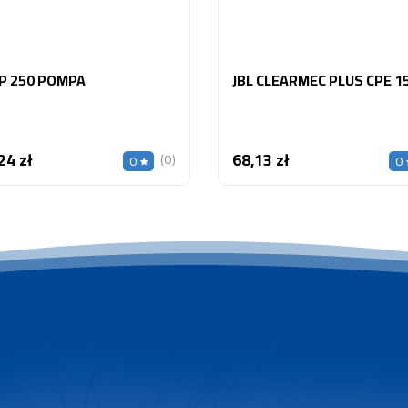
CP 250 POMPA
JBL CLEARMEC PLUS CPE 1
24 zł
68,13 zł
Cena
Cena
(0)
0
0