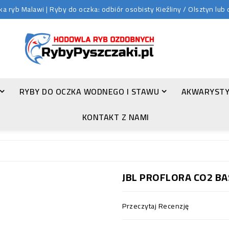
 ryb Malawi | Ryby do oczka: odbiór osobisty Kieźliny / Olsztyn lu
RYBY DO OCZKA WODNEGO I STAWU
AKWARYSTY
ZŁOTA ORFA (LEUCISCUS IDUS VAR. ORFUS)
KONTAKT Z NAMI
JBL PROFLORA CO2 BAS
Przeczytaj Recenzję