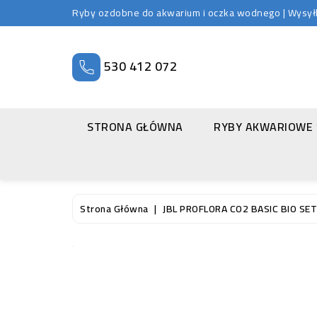
Ryby ozdobne do akwarium i oczka wodnego | Wysyłka
530 412 072
STRONA GŁÓWNA
RYBY AKWARIOWE
Strona Główna
JBL PROFLORA CO2 BASIC BIO SET