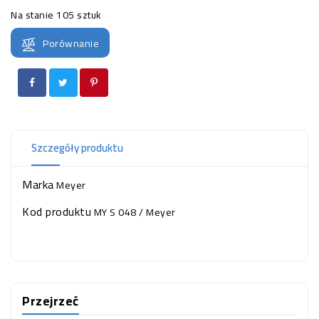
OCZKO
Na stanie
105 sztuk
WODNE
(SPRZĘT)
Porównanie
KONTAKT
Z
NAMI
Szczegóły produktu
Marka
Meyer
Kod produktu
MY S 048 / Meyer
Przejrzeć