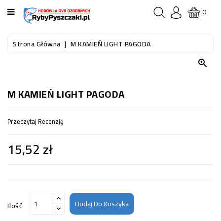
KATEGORIA
0
STRONA
Strona Główna
M KAMIEŃ LIGHT PAGODA
GŁÓWNA

RYBY
AKWARIOWE
M KAMIEŃ LIGHT PAGODA
RYBY
Przeczytaj Recenzję
DO
OCZKA
15,52 zł
WODNEGO
I
STAWU
AKWARYSTYKA
(SPRZĘT)
Dodaj Do Koszyka
Ilość