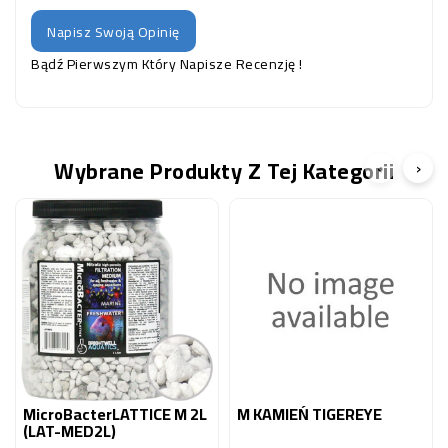
Napisz Swoją Opinię
Bądź Pierwszym Który Napisze Recenzję !
Wybrane Produkty Z Tej Kategorii
‹
›
MicroBacterLATTICE M 2L
M KAMIEŃ TIGEREYE
(LAT-MED2L)