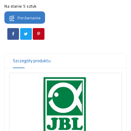
OCZKO
Na stanie
5 sztuk
WODNE
(SPRZĘT)
Porównanie
KONTAKT
Z
NAMI
Szczegóły produktu