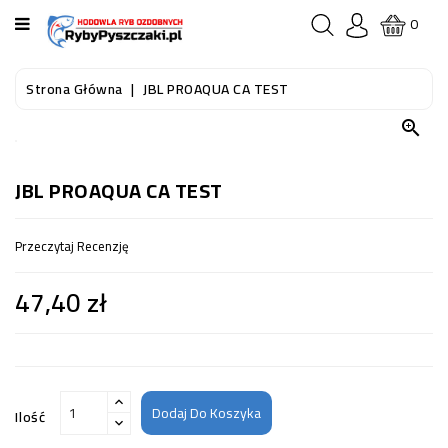
KATEGORIA
0
STRONA
Strona Główna
JBL PROAQUA CA TEST
GŁÓWNA

RYBY
AKWARIOWE
JBL PROAQUA CA TEST
RYBY
Przeczytaj Recenzję
DO
OCZKA
47,40 zł
WODNEGO
I
STAWU
AKWARYSTYKA
(SPRZĘT)
Dodaj Do Koszyka
Ilość