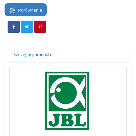
OCZKO
WODNE
Porównanie
(SPRZĘT)
KONTAKT
Z
NAMI
Szczegóły produktu