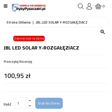
KATEGORIA
0
STRONA
Strona Główna
JBL LED SOLAR Y-ROZGAŁĘZIACZ
GŁÓWNA

Obecnie brak na stanie
RYBY
AKWARIOWE
JBL LED SOLAR Y-ROZGAŁĘZIACZ
RYBY
Przeczytaj Recenzję
DO
OCZKA
100,95 zł
WODNEGO
I
STAWU
AKWARYSTYKA
(SPRZĘT)
Brak Na Stanie
Ilość