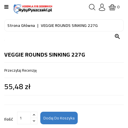
KATEGORIA
0
STRONA
Strona Główna
VEGGIE ROUNDS SINKING 227G
GŁÓWNA

RYBY
AKWARIOWE
VEGGIE ROUNDS SINKING 227G
RYBY
Przeczytaj Recenzję
DO
OCZKA
55,48 zł
WODNEGO
I
STAWU
AKWARYSTYKA
(SPRZĘT)
Dodaj Do Koszyka
Ilość