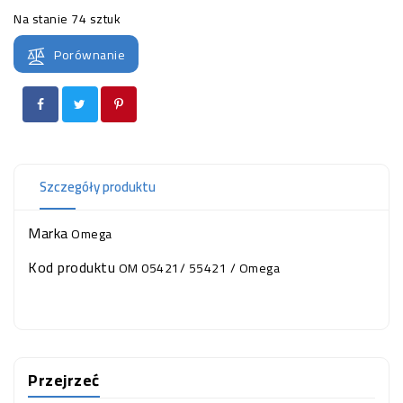
OCZKO
Na stanie
74 sztuk
WODNE
(SPRZĘT)
Porównanie
KONTAKT
Z
NAMI
Szczegóły produktu
Marka
Omega
Kod produktu
OM 05421/ 55421 / Omega
Przejrzeć