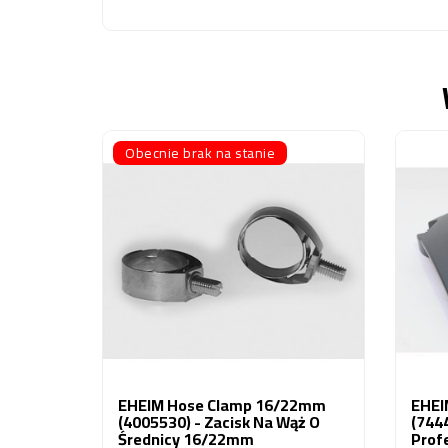
Obecnie brak na stanie
EHEIM Hose Clamp 16/22mm
EHEI
(4005530) - Zacisk Na Wąż O
(7444
Średnicy 16/22mm
Profe