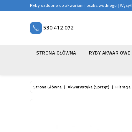
Ryby ozdobne do akwarium i oczka wodnego | Wysyłka
530 412 072
STRONA GŁÓWNA
RYBY AKWARIOWE
Strona Główna
Akwarystyka (sprzęt)
Filtracja