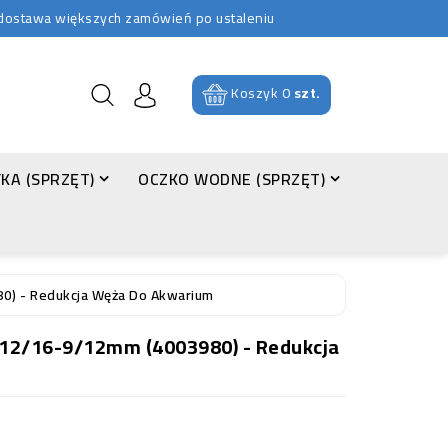
b dostawa większych zamówień po ustaleniu
Koszyk
0
szt.
KA (SPRZĘT)
OCZKO WODNE (SPRZĘT)
0) - Redukcja Węża Do Akwarium
12/16-9/12mm (4003980) - Redukcja