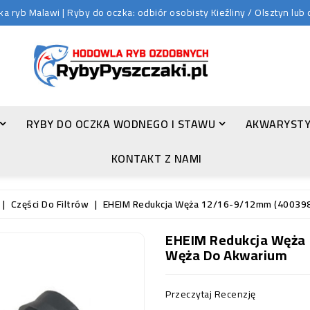
 ryb Malawi | Ryby do oczka: odbiór osobisty Kieźliny / Olsztyn lu
RYBY DO OCZKA WODNEGO I STAWU
AKWARYSTY
ZŁOTA ORFA (LEUCISCUS IDUS VAR. ORFUS)
KONTAKT Z NAMI
Części Do Filtrów
EHEIM Redukcja Węża 12/16-9/12mm (400398
EHEIM Redukcja Węża 
Węża Do Akwarium
Przeczytaj Recenzję