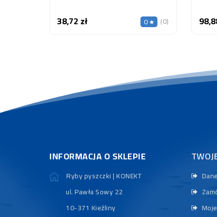
38,72 zł
98,8
Cena
(0)
0
INFORMACJA O SKLEPIE
TWOJ
Ryby pyszczki | KONEKT
Dane
ul. Pawła Sowy 22
Zamó
10-371 Kieźliny
Moje