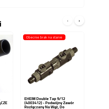
‹
›
i
Obecnie brak na stanie
Eheim S
Profess
(73425
32,96 z
A
EHEIM Double Tap 9/12
ĄCZE
(4003412) - Podwójny Zawór
Rozłączany Na Wąż, Do