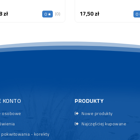
8 zł
17,50 zł
Cena
Cena
(0)
0
0
E KONTO
PRODUKTY
 osobowe
Nowe produkty
wienia
Najczęściej kupowane
 pokwitowania - korekty