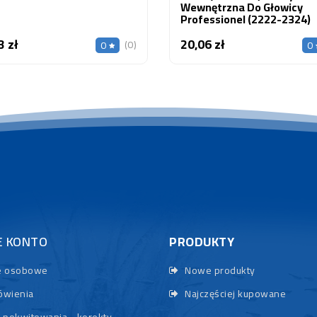
Wewnętrzna Do Głowicy
Professionel (2222-2324)
3 zł
20,06 zł
Cena
Cena
(0)
0
0
E KONTO
PRODUKTY
 osobowe
Nowe produkty
wienia
Najczęściej kupowane