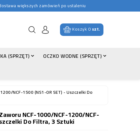
b dostawa większych zamówień po ustaleniu
Koszyk
0
szt.
KA (SPRZĘT)
OCZKO WODNE (SPRZĘT)
1200/NCF-1500 (NS1-OR SET) - Uszczelki Do
 Zaworu NCF-1000/NCF-1200/NCF-
zczelki Do Filtra, 3 Sztuki