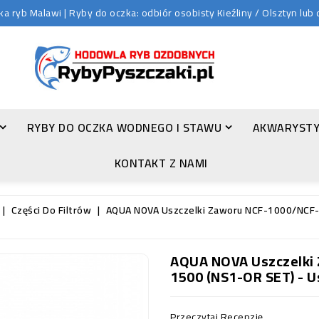
 ryb Malawi | Ryby do oczka: odbiór osobisty Kieźliny / Olsztyn lu
RYBY DO OCZKA WODNEGO I STAWU
AKWARYSTY
ZŁOTA ORFA (LEUCISCUS IDUS VAR. ORFUS)
KONTAKT Z NAMI
Części Do Filtrów
AQUA NOVA Uszczelki Zaworu NCF-1000/NCF-
AQUA NOVA Uszczelki
1500 (NS1-OR SET) - Us
Przeczytaj Recenzję