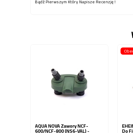
Bądź Pierwszym Który Napisze Recenzję !
Obec
AQUA NOVA Zawory NCF-
EHEIM
600/NCF-800 (NS6-VAL) -
Do Fi