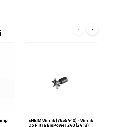
‹
›
i
EHEIM I
- Osłon
1200 (1
35,21 z
Pump
EHEIM Wirnik (7655440) - Wirnik
Do Filtra BioPower 240 (2413)