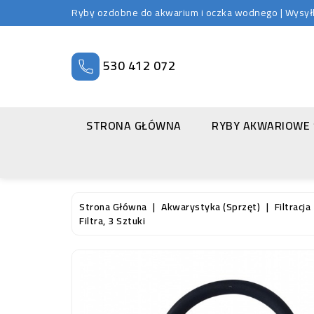
Ryby ozdobne do akwarium i oczka wodnego | Wysyłka
530 412 072
STRONA GŁÓWNA
RYBY AKWARIOWE
Strona Główna
Akwarystyka (sprzęt)
Filtracja
Filtra, 3 Sztuki