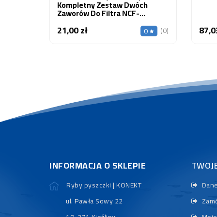
Kompletny Zestaw Dwóch
Zaworów Do Filtra NCF-
600,NCF-800
21,00 zł
87,0
Cena
(0)
0
INFORMACJA O SKLEPIE
TWOJ
Ryby pyszczki | KONEKT
Dane
ul. Pawła Sowy 22
Zamó