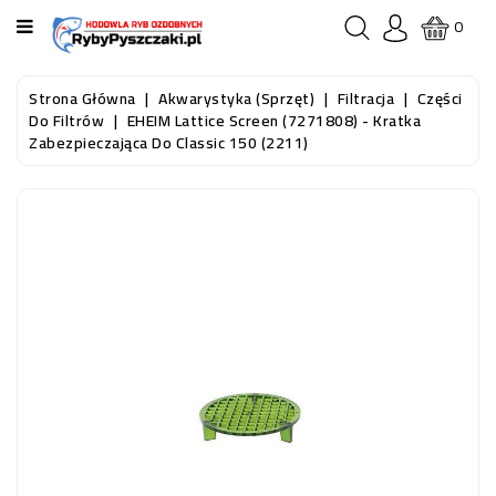
KATEGORIA
0
STRONA
Strona Główna
Akwarystyka (sprzęt)
Filtracja
Części
GŁÓWNA
Do Filtrów
EHEIM Lattice Screen (7271808) - Kratka
Zabezpieczająca Do Classic 150 (2211)
RYBY
AKWARIOWE
RYBY
DO
OCZKA
WODNEGO
I
STAWU
AKWARYSTYKA
(SPRZĘT)