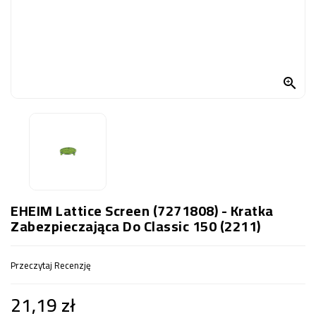
OCZKO
WODNE
(SPRZĘT)
KONTAKT

Z
NAMI
EHEIM Lattice Screen (7271808) - Kratka
Zabezpieczająca Do Classic 150 (2211)
Przeczytaj Recenzję
21,19 zł