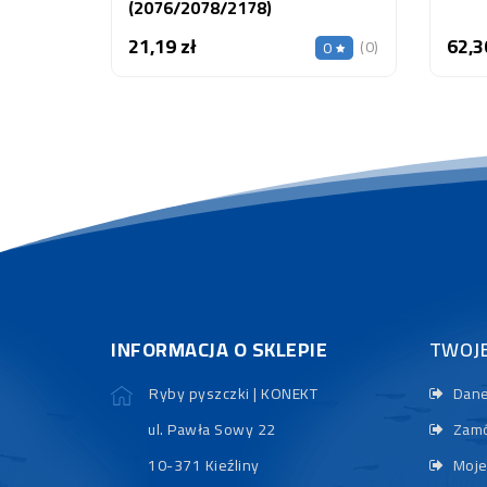
(2076/2078/2178)
21,19 zł
62,3
Cena
(0)
0
INFORMACJA O SKLEPIE
TWOJ
Ryby pyszczki | KONEKT
Dane
ul. Pawła Sowy 22
Zamó
10-371 Kieźliny
Moje