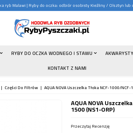
 ryb Malawi | Ryby do oczka: odbiór osobisty Kieźliny / Olsztyn lu
RYBY DO OCZKA WODNEGO I STAWU
AKWARYSTY
ZŁOTA ORFA (LEUCISCUS IDUS VAR. ORFUS)
KONTAKT Z NAMI
Części Do Filtrów
AQUA NOVA Uszczelka Tłoka NCF-1000/NCF-
AQUA NOVA Uszczelka
1500 (NS1-ORP)
Przeczytaj Recenzję