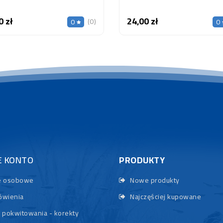
0 zł
24,00 zł
Cena
Cena
(0)
0
0
E KONTO
PRODUKTY
 osobowe
Nowe produkty
wienia
Najczęściej kupowane
 pokwitowania - korekty