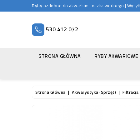
Ryby ozdobne do akwarium i oczka wodnego | Wysyłka
530 412 072
STRONA GŁÓWNA
RYBY AKWARIOWE
Strona Główna
Akwarystyka (sprzęt)
Filtracja