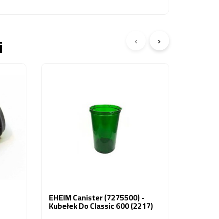
‹
›
i
EHEIM P
Osłona 
Experie
Experie
24,74 z
EHEIM Canister (7275500) -
Kubełek Do Classic 600 (2217)