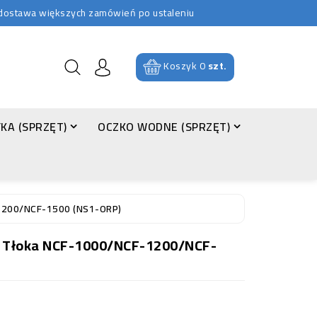
b dostawa większych zamówień po ustaleniu
Koszyk
0
szt.
KA (SPRZĘT)
OCZKO WODNE (SPRZĘT)
1200/NCF-1500 (NS1-ORP)
 Tłoka NCF-1000/NCF-1200/NCF-