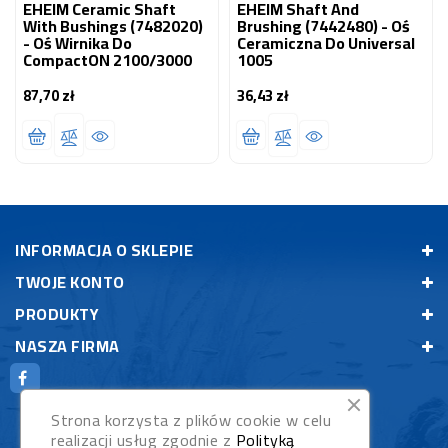
EHEIM Ceramic Shaft
EHEIM Shaft And
With Bushings (7482020)
Brushing (7442480) - Oś
- Oś Wirnika Do
Ceramiczna Do Universal
CompactON 2100/3000
1005
87,70 zł
36,43 zł
Cena
Cena
INFORMACJA O SKLEPIE
TWOJE KONTO
PRODUKTY
NASZA FIRMA
Strona korzysta z plików cookie w celu
realizacji usług zgodnie z
Polityką