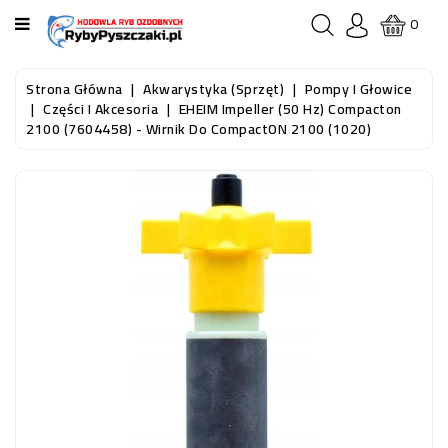
KATEGORIA
0
STRONA
Strona Główna
Akwarystyka (sprzęt)
Pompy I Głowice
GŁÓWNA
Części I Akcesoria
EHEIM Impeller (50 Hz) Compacton
2100 (7604458) - Wirnik Do CompactON 2100 (1020)
RYBY
AKWARIOWE
RYBY
DO
OCZKA
WODNEGO
I
STAWU
AKWARYSTYKA
(SPRZĘT)