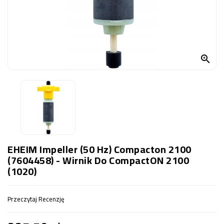
OCZKO
WODNE
(SPRZĘT)
KONTAKT

Z
NAMI
EHEIM Impeller (50 Hz) Compacton 2100
(7604458) - Wirnik Do CompactON 2100
(1020)
Przeczytaj Recenzję