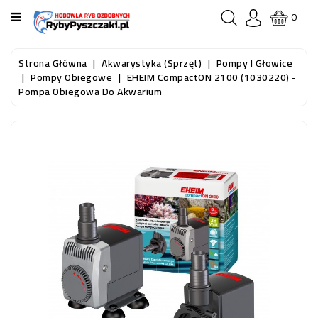
KATEGORIA
0
STRONA
Strona Główna
Akwarystyka (sprzęt)
Pompy I Głowice
GŁÓWNA
Pompy Obiegowe
EHEIM CompactON 2100 (1030220) -
Pompa Obiegowa Do Akwarium
RYBY
AKWARIOWE
RYBY
DO
OCZKA
WODNEGO
I
STAWU
AKWARYSTYKA
(SPRZĘT)