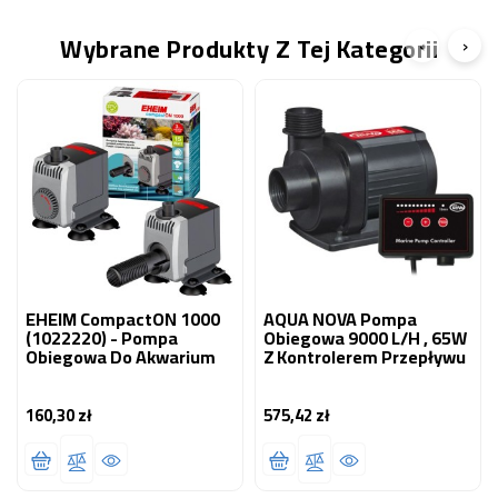
Wybrane Produkty Z Tej Kategorii
‹
›
EHEIM CompactON 1000
AQUA NOVA Pompa
(1022220) - Pompa
Obiegowa 9000 L/H , 65W
Obiegowa Do Akwarium
Z Kontrolerem Przepływu
160,30 zł
575,42 zł
Cena
Cena