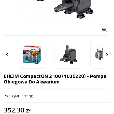
OCZKO
WODNE
(SPRZĘT)
KONTAKT

Z
NAMI


EHEIM CompactON 2100 (1030220) - Pompa
Obiegowa Do Akwarium
Przeczytaj Recenzję
352,30 zł