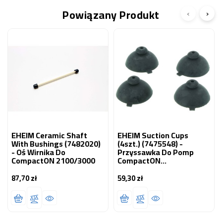
Powiązany Produkt
‹
›
EHEIM Ceramic Shaft
EHEIM Suction Cups
With Bushings (7482020)
(4szt.) (7475548) -
- Oś Wirnika Do
Przyssawka Do Pomp
CompactON 2100/3000
CompactON
2100/3000/5000
(1030/1031/1032)
87,70 zł
59,30 zł
Cena
Cena