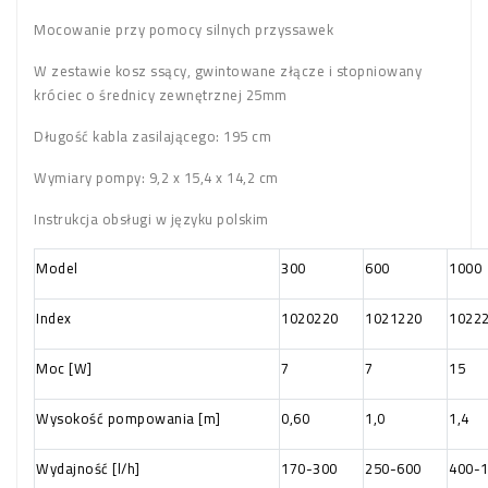
Mocowanie przy pomocy silnych przyssawek
W zestawie kosz ssący, gwintowane złącze i stopniowany
króciec o średnicy zewnętrznej 25mm
Długość kabla zasilającego: 195 cm
Wymiary pompy: 9,2 x 15,4 x 14,2 cm
Instrukcja obsługi w języku polskim
Model
300
600
1000
Index
1020220
1021220
1022
Moc [W]
7
7
15
Wysokość pompowania [m]
0,60
1,0
1,4
Wydajność [l/h]
170-300
250-600
400-