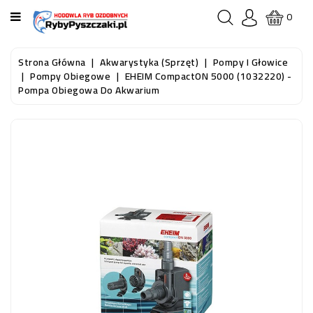
KATEGORIA
0
STRONA
Strona Główna
Akwarystyka (sprzęt)
Pompy I Głowice
GŁÓWNA
Pompy Obiegowe
EHEIM CompactON 5000 (1032220) -
Pompa Obiegowa Do Akwarium
RYBY
AKWARIOWE
RYBY
DO
OCZKA
WODNEGO
I
STAWU
AKWARYSTYKA
(SPRZĘT)