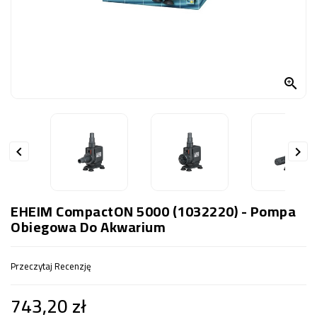
OCZKO
WODNE
(SPRZĘT)
KONTAKT

Z
NAMI


EHEIM CompactON 5000 (1032220) - Pompa
Obiegowa Do Akwarium
Przeczytaj Recenzję
743,20 zł