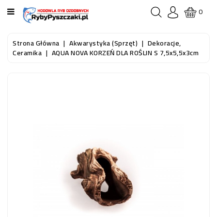
KATEGORIA
0
STRONA
Strona Główna
Akwarystyka (sprzęt)
Dekoracje,
GŁÓWNA
Ceramika
AQUA NOVA KORZEŃ DLA ROŚLIN S 7,5x5,5x3cm
RYBY
AKWARIOWE
RYBY
DO
OCZKA
WODNEGO
I
STAWU
AKWARYSTYKA
(SPRZĘT)