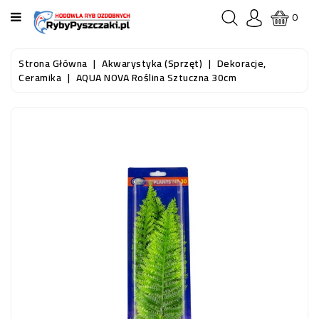
KATEGORIA
0
STRONA
Strona Główna
Akwarystyka (sprzęt)
Dekoracje,
GŁÓWNA
Ceramika
AQUA NOVA Roślina Sztuczna 30cm
RYBY
AKWARIOWE
RYBY
DO
OCZKA
WODNEGO
I
STAWU
AKWARYSTYKA
(SPRZĘT)