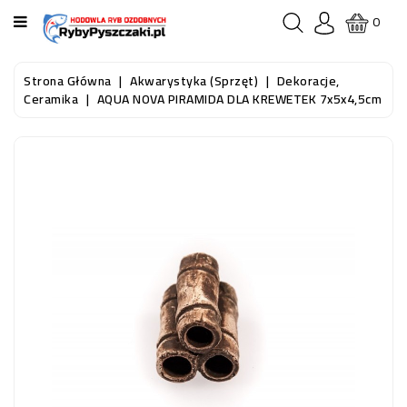
KATEGORIA
0
STRONA
Strona Główna
Akwarystyka (sprzęt)
Dekoracje,
GŁÓWNA
Ceramika
AQUA NOVA PIRAMIDA DLA KREWETEK 7x5x4,5cm
RYBY
AKWARIOWE
RYBY
DO
OCZKA
WODNEGO
I
STAWU
AKWARYSTYKA
(SPRZĘT)