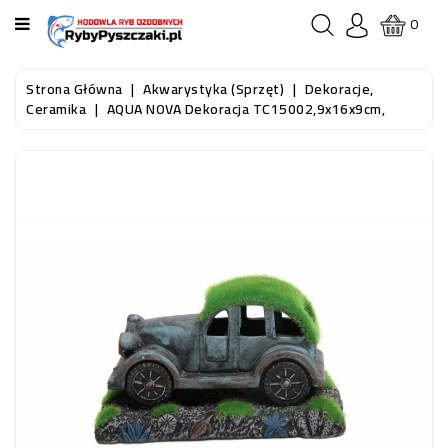
KATEGORIA
0
STRONA
Strona Główna
Akwarystyka (sprzęt)
Dekoracje,
GŁÓWNA
Ceramika
AQUA NOVA Dekoracja TC15002,9x16x9cm,
RYBY
AKWARIOWE
RYBY
DO
OCZKA
WODNEGO
I
STAWU
AKWARYSTYKA
(SPRZĘT)