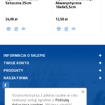
Sztuczna 25cm
Akwarystyczna
16x6x5,5cm
24,00 zł
12,50 zł
Cena
Cena
INFORMACJA O SKLEPIE
TWOJE KONTO
PRODUKTY
NASZA FIRMA
Strona korzysta z plików cookie w celu
realizacji usług zgodnie z
Polityką
dotyczącą cookies
. Możesz określić