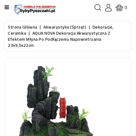
KATEGORIA
0
STRONA
Strona Główna
Akwarystyka (sprzęt)
Dekoracje,
GŁÓWNA
Ceramika
AQUA NOVA Dekoracja Akwarystyczna Z
Efektem Młyna Po Podłączeniu Napowietrzania
23x9,5x22cm
RYBY
AKWARIOWE
RYBY
DO
OCZKA
WODNEGO
I
STAWU
AKWARYSTYKA
(SPRZĘT)