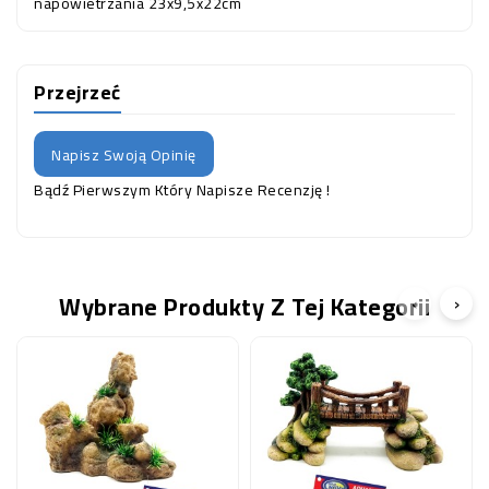
napowietrzania 23x9,5x22cm
Przejrzeć
Napisz Swoją Opinię
Bądź Pierwszym Który Napisze Recenzję !
Wybrane Produkty Z Tej Kategorii
‹
›