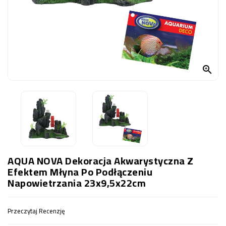
OCZKO
WODNE
(SPRZĘT)
KONTAKT
Z

NAMI
AQUA NOVA Dekoracja Akwarystyczna Z
Efektem Młyna Po Podłączeniu
Napowietrzania 23x9,5x22cm
Przeczytaj Recenzję