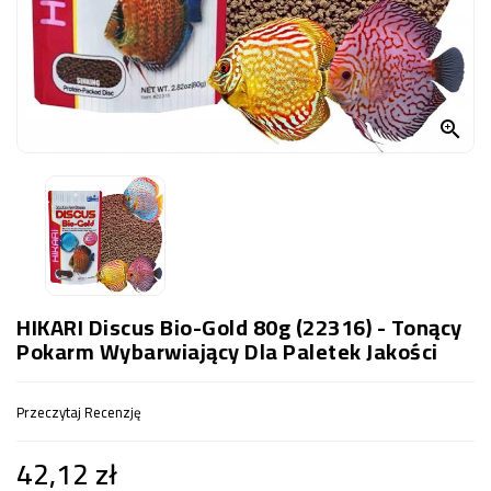
OCZKO
WODNE
(SPRZĘT)
KONTAKT

Z
NAMI
HIKARI Discus Bio-Gold 80g (22316) - Tonący
Pokarm Wybarwiający Dla Paletek Jakości
Przeczytaj Recenzję
42,12 zł