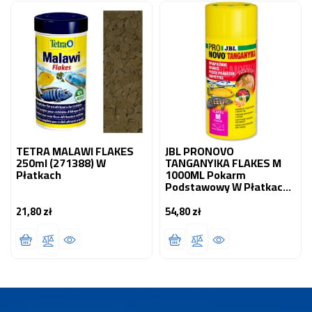
TETRA MALAWI FLAKES
JBL PRONOVO
250ml (271388) W
TANGANYIKA FLAKES M
Płatkach
1000ML Pokarm
Podstawowy W Płatkach
Dla Drapieżnych Pielęgnic
8-20 Cm
21,80 zł
54,80 zł
Cena
Cena