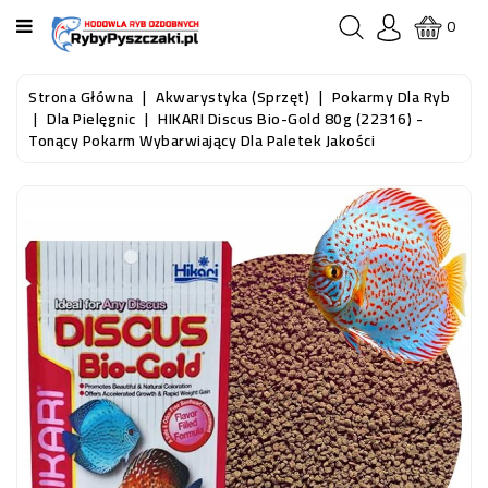
KATEGORIA
0
STRONA
Strona Główna
Akwarystyka (sprzęt)
Pokarmy Dla Ryb
GŁÓWNA
Dla Pielęgnic
HIKARI Discus Bio-Gold 80g (22316) -
Tonący Pokarm Wybarwiający Dla Paletek Jakości
RYBY
AKWARIOWE
RYBY
DO
OCZKA
WODNEGO
I
STAWU
AKWARYSTYKA
(SPRZĘT)