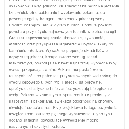
dyskowców. Uwzględniono ich specyficzną technikę jedzenia
tzn. wielokrotne pobieranie i wypluwanie pokarmu, co
powoduje ogólny bałagan i problemy z jakością wody.
Pokarm dostępny jest w 2 gramaturach. Formuła pokarmu
powstała przy użyciu najnowszych technik w biotechnologii.
Granulat zapewnia wspaniałe ubarwienie, żywotność,
witalność oraz przyspiesza regeneracje ubytków skóry po
karmieniu młodych. Wyważone proporcje składników o
najwyższej jakości, komponowane według zasad
makrobiotyki, powodują że nawet najbardziej wybredne ryby
wprost przepadają za nim. Pokarm ma postać wolno
tonących krótkich pałeczek przystosowanych wielkością do
otworu gębowego u tych ryb. Pałeczki są porowate,
sprężyste, elastyczne i nie zanieczyszczają biologicznie
wody. Pokarm w znacznym stopniu redukuje problemy z
pasożytami i bakteriami, zwiększa odporność na choroby,
niweluje i osłabia stres. Przy projektowaniu tego pożywienia
uwzględniono potrzebę pięknego wybarwienia u tych ryb i
dodano składniki powodujące wytworzenie mocno
nasyconych i czystych kolorów.