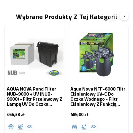
Wybrane Produkty Z Tej Kategorii
‹
›
AQUA NOVA Pond Filter
Aqua Nova NFF-6000 Filtr
NUB-9000 + UV (NUB-
Ciśnieniowy UV-C Do
9000) - Filtr Przelewowy Z
Oczka Wodnego - Filtr
Lampą UV Do Oczka
Ciśnieniowy Z Funkcją
Wodnego
Samoczyszczenia Do
Oczka 500-6000l
466,38 zł
485,00 zł
Cena
Cena