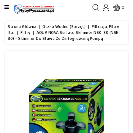
KATEGORIA
0
STRONA
Strona Główna
Oczko Wodne (sprzęt)
Filtracja, Filtry
GŁÓWNA
Itp.
Filtry
AQUA NOVA Surface Skimmer NSK-30 (NSK-
30) - Skimmer Do Stawu Ze Zintegrowaną Pompą
RYBY
AKWARIOWE
RYBY
DO
OCZKA
WODNEGO
I
STAWU
AKWARYSTYKA
(SPRZĘT)