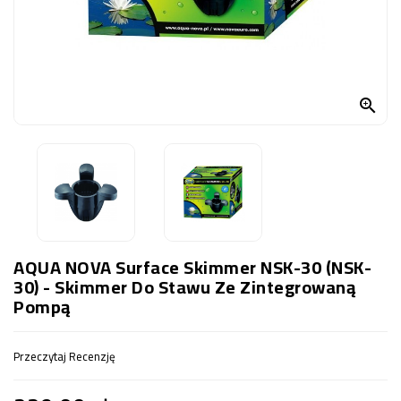
OCZKO
WODNE
(SPRZĘT)
KONTAKT

Z
NAMI
AQUA NOVA Surface Skimmer NSK-30 (NSK-
30) - Skimmer Do Stawu Ze Zintegrowaną
Pompą
Przeczytaj Recenzję