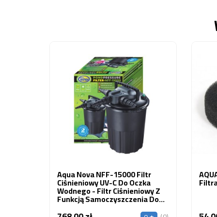
Aqua Nova NFF-15000 Filtr
AQUA
Ciśnieniowy UV-C Do Oczka
Filtr
Wodnego - Filtr Ciśnieniowy Z
Funkcją Samoczyszczenia Do
Oczka 9000-15000l
768,00 zł
54,0
Cena
(0)