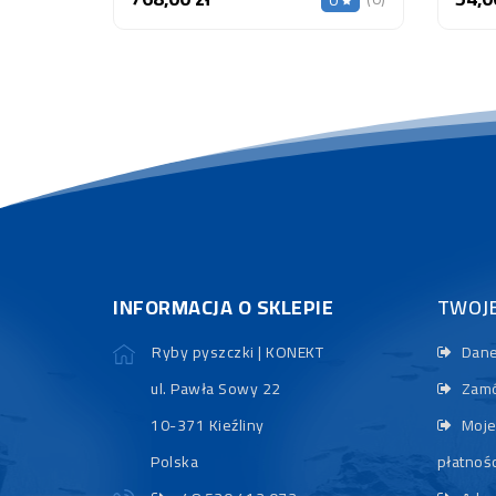
0
INFORMACJA O SKLEPIE
TWOJ
Ryby pyszczki | KONEKT
Dane
ul. Pawła Sowy 22
Zamó
10-371 Kieźliny
Moje
Polska
płatnośc