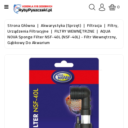
KATEGORIA
0
STRONA
Strona Główna
Akwarystyka (sprzęt)
Filtracja
Filtry,
GŁÓWNA
Urządzenia Filtracyjne
FILTRY WEWNĘTRZNE
AQUA
NOVA Sponge Filter NSF-40L (NSF-40L) - Filtr Wewnętrzny,
Gąbkowy Do Akwarium
RYBY
AKWARIOWE
RYBY
DO
OCZKA
WODNEGO
I
STAWU
AKWARYSTYKA
(SPRZĘT)