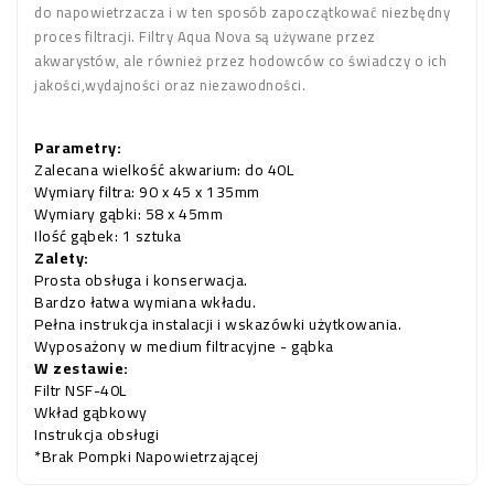
do napowietrzacza i w ten sposób zapoczątkować niezbędny
proces filtracji. Filtry Aqua Nova są używane przez
akwarystów, ale również przez hodowców co świadczy o ich
jakości,wydajności oraz niezawodności.
Parametry:
Zalecana wielkość akwarium: do 40L
Wymiary filtra: 90 x 45 x 135mm
Wymiary gąbki: 58 x 45mm
Ilość gąbek: 1 sztuka
Zalety:
Prosta obsługa i konserwacja.
Bardzo łatwa wymiana wkładu.
Pełna instrukcja instalacji i wskazówki użytkowania.
Wyposażony w medium filtracyjne - gąbka
W zestawie:
Filtr NSF-40L
Wkład gąbkowy
Instrukcja obsługi
*Brak Pompki Napowietrzającej