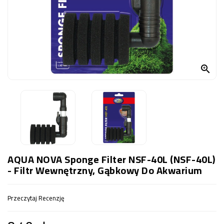
OCZKO
WODNE
(SPRZĘT)
KONTAKT
Z

NAMI
AQUA NOVA Sponge Filter NSF-40L (NSF-40L)
- Filtr Wewnętrzny, Gąbkowy Do Akwarium
Przeczytaj Recenzję