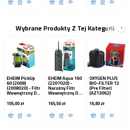
Wybrane Produkty Z Tej Kategorii
‹
›
EHEIM PickUp
EHEIM Aqua 160
OXYGEN PLUS
60 (2008)
(2207020) -
BIO-FILTER 12
(2008020) - Filtr
Narożny Filtr
(pre Filter)
Wewnętrzny Do
Wewnętrzny Do
(AZ13062)
Akwarium Max.
Małych I
60l
Średnich
105,00 zł
165,50 zł
16,80 zł
Cena
Cena
Cena
Akwariów.