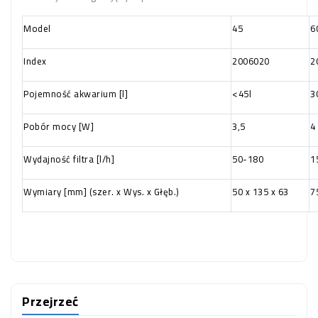
Model
45
6
Index
2006020
2
Pojemność akwarium [l]
<45l
3
Pobór mocy [W]
3,5
4
Wydajność filtra [l/h]
50-180
1
Wymiary [mm] (szer. x Wys. x Głęb.)
50 x 135 x 63
7
Przejrzeć