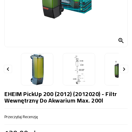
OCZKO
WODNE
(SPRZĘT)
KONTAKT
Z

NAMI


EHEIM PickUp 200 (2012) (2012020) - Filtr
Wewnętrzny Do Akwarium Max. 200l
Przeczytaj Recenzję