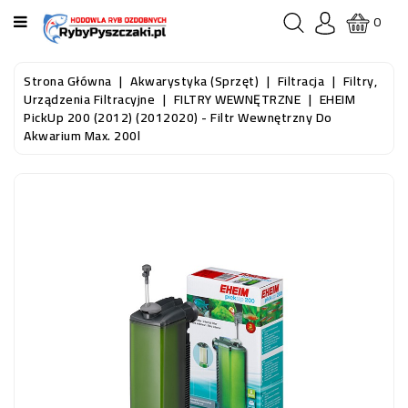
KATEGORIA
0
STRONA
Strona Główna
Akwarystyka (sprzęt)
Filtracja
Filtry,
GŁÓWNA
Urządzenia Filtracyjne
FILTRY WEWNĘTRZNE
EHEIM
PickUp 200 (2012) (2012020) - Filtr Wewnętrzny Do
Akwarium Max. 200l
RYBY
AKWARIOWE
RYBY
DO
OCZKA
WODNEGO
I
STAWU
AKWARYSTYKA
(SPRZĘT)