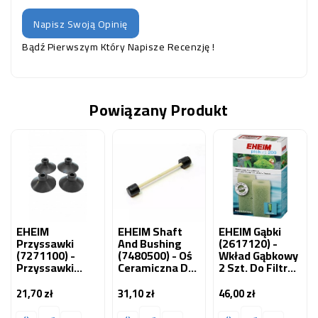
Napisz Swoją Opinię
Bądź Pierwszym Który Napisze Recenzję !
Powiązany Produkt
EHEIM
EHEIM Shaft
EHEIM Gąbki
Przyssawki
And Bushing
(2617120) -
(7271100) -
(7480500) - Oś
Wkład Gąbkowy
Przyssawki
Ceramiczna Do
2 Szt. Do Filtra
Uniwersalne, Do
Pickup
Pick-Up 200
Akwarium
45/60/160/200
(2012)
21,70 zł
31,10 zł
46,00 zł
Cena
Cena
Cena
(2006/2008/2010/2012)