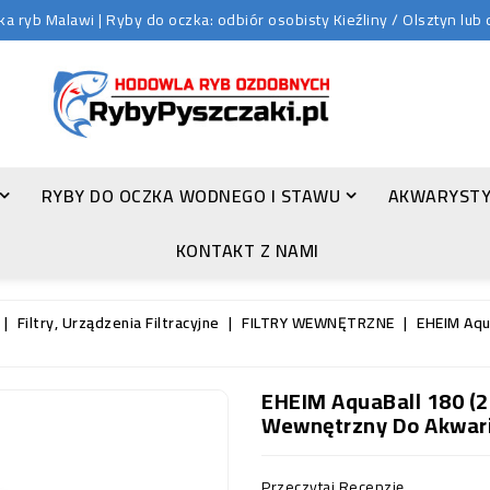
 ryb Malawi | Ryby do oczka: odbiór osobisty Kieźliny / Olsztyn lu
RYBY DO OCZKA WODNEGO I STAWU
AKWARYSTY
ZŁOTA ORFA (LEUCISCUS IDUS VAR. ORFUS)
KONTAKT Z NAMI
Filtry, Urządzenia Filtracyjne
FILTRY WEWNĘTRZNE
EHEIM Aqu
EHEIM AquaBall 180 (2
Wewnętrzny Do Akwar
Przeczytaj Recenzję