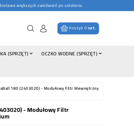
b dostawa większych zamówień po ustaleniu
Koszyk
0
szt.
KA (SPRZĘT)
OCZKO WODNE (SPRZĘT)
aBall 180 (2403020) - Modułowy Filtr Wewnętrzny
403020) - Modułowy Filtr
ium