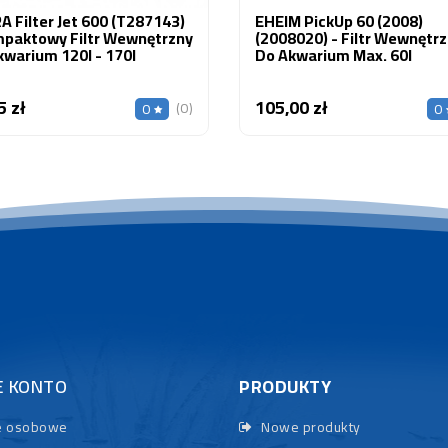
 Filter Jet 600 (T287143)
EHEIM PickUp 60 (2008)
mpaktowy Filtr Wewnętrzny
(2008020) - Filtr Wewnętr
kwarium 120l - 170l
Do Akwarium Max. 60l
5 zł
105,00 zł
Cena
Cena
(0)
0
0
E KONTO
PRODUKTY
 osobowe
Nowe produkty