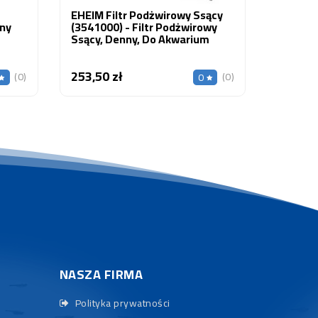
EHEIM Filtr Podżwirowy Ssący
zny
(3541000) - Filtr Podżwirowy
Ssący, Denny, Do Akwarium
253,50 zł
Cena
(0)
(0)
0
NASZA FIRMA
Polityka prywatności