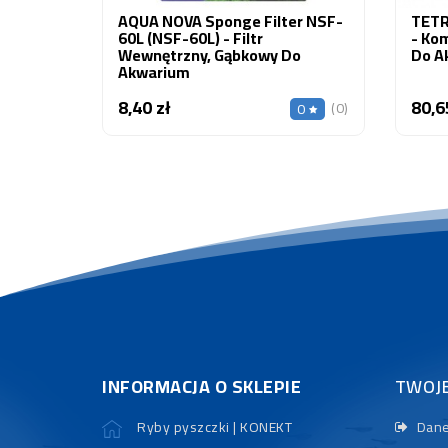
AQUA NOVA Sponge Filter NSF-
TETRA
60L (NSF-60L) - Filtr
- Ko
Wewnętrzny, Gąbkowy Do
Do A
Akwarium
8,40 zł
80,6
Cena
(0)
0
INFORMACJA O SKLEPIE
TWOJ
Ryby pyszczki | KONEKT
Dane