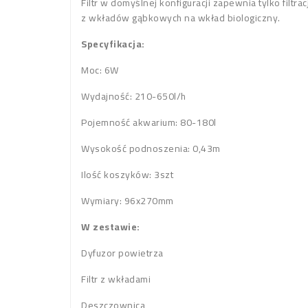
Filtr w domyślnej konfiguracji zapewnia tylko filt
z wkładów gąbkowych na wkład biologiczny.
Specyfikacja:
Moc: 6W
Wydajność: 210-650l/h
Pojemność akwarium: 80-180l
Wysokość podnoszenia: 0,43m
Ilość koszyków: 3szt
Wymiary: 96x270mm
W zestawie:
Dyfuzor powietrza
Filtr z wkładami
Deszczownica