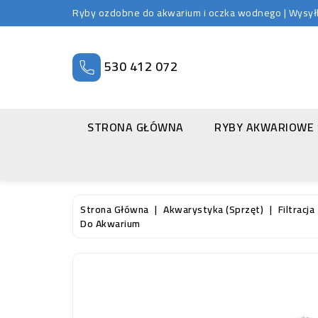
Ryby ozdobne do akwarium i oczka wodnego | Wysyłka
530 412 072
STRONA GŁÓWNA
RYBY AKWARIOWE
Strona Główna
Akwarystyka (sprzęt)
Filtracja
Do Akwarium