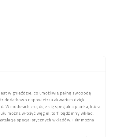
 jest w gnieździe, co umożliwia pełną swobodę
ltr dodatkowo napowietrza akwarium dzięki
nd. W modułach znajduje się specjalna pianka, która
u można włożyć węgiel, torf, bądź inny wkład,
stalację specjalistycznych wkładów. Filtr można