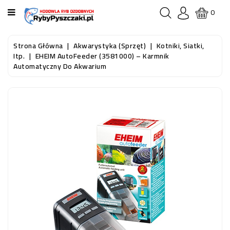
KATEGORIA
0
STRONA
Strona Główna
Akwarystyka (sprzęt)
Kotniki, Siatki,
GŁÓWNA
Itp.
EHEIM AutoFeeder (3581000) – Karmnik
Automatyczny Do Akwarium
RYBY
AKWARIOWE
RYBY
DO
OCZKA
WODNEGO
I
STAWU
AKWARYSTYKA
(SPRZĘT)