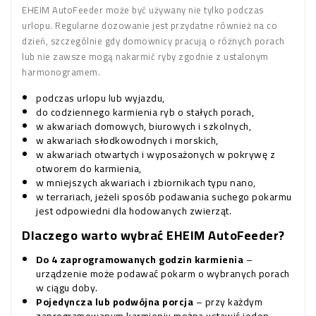
EHEIM AutoFeeder może być używany nie tylko podczas
urlopu. Regularne dozowanie jest przydatne również na co
dzień, szczególnie gdy domownicy pracują o różnych porach
lub nie zawsze mogą nakarmić ryby zgodnie z ustalonym
harmonogramem.
podczas urlopu lub wyjazdu,
do codziennego karmienia ryb o stałych porach,
w akwariach domowych, biurowych i szkolnych,
w akwariach słodkowodnych i morskich,
w akwariach otwartych i wyposażonych w pokrywę z
otworem do karmienia,
w mniejszych akwariach i zbiornikach typu nano,
w terrariach, jeżeli sposób podawania suchego pokarmu
jest odpowiedni dla hodowanych zwierząt.
Dlaczego warto wybrać EHEIM AutoFeeder?
Do 4 zaprogramowanych godzin karmienia
–
urządzenie może podawać pokarm o wybranych porach
w ciągu doby.
Pojedyncza lub podwójna porcja
– przy każdym