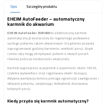
Opis
Szczegóły produktu
EHEIM AutoFeeder – automatyczny
karmnik do akwarium
EHEIM AutoFeeder 3581000
to elektroniczny karmnik
automatyczny przeznaczony do regularnego podawania
suchego pokarmu rybom akwariowym. Urządzenie pozwala
zaprogramować godziny karmienia i wielkość porcji, dzięki
czemu ryby mogą otrzymywać pokarm o stałych porach
również podczas nieobecności właściciela.
Karmnik wyposażono w pojemnik o pojemności około 100 ml,
czytelny wyświetlacz oraz regulowany otwór dozujący.
Aktywna wentylacja komory pomaga ograniczyć zawilgocenie i
sklejanie pokarmu, zwiększając dokładność dozowania
kolejnych porcji.
Kiedy przyda się karmnik automatyczny?