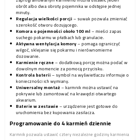
zaprogramowanym karmieniu można ustawić jeden
obrót albo dwa obroty pojemnika w odstępie jednej
minuty.
Regulacja wielkości porcji
– suwak pozwala zmieniać
szerokość otworu dozującego.
Komora o pojemności około 100 ml
– mieści zapas
suchego pokarmu w płatkach lub granulacie.
Aktywna wentylacja komory
– pomaga ograniczyć
wilgoć, sklejanie się pokarmu i nierównomierne
dozowanie.
Karmienie ręczne
– dodatkową porcję można podać w
dowolnym momencie za pomocą przycisku.
Kontrola baterii
– symbol na wyświetlaczu informuje o
konieczności ich wymiany.
Uniwersalny montaż
– karmnik można ustawić na
pokrywie lub zamontować na krawędzi otwartego
akwarium.
Baterie w zestawie
– urządzenie jest gotowe do
uruchomienia bez kupowania zasilacza.
Programowanie do 4 karmień dziennie
Karmnik pozwala ustawić cztery niezależne godziny karmienia