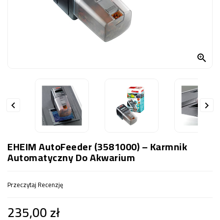
OCZKO
WODNE
(SPRZĘT)
KONTAKT

Z
NAMI


EHEIM AutoFeeder (3581000) – Karmnik
Automatyczny Do Akwarium
Przeczytaj Recenzję
235,00 zł