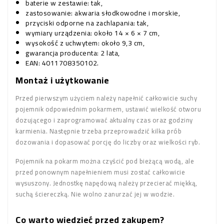
baterie w zestawie: tak,
zastosowanie: akwaria słodkowodne i morskie,
przyciski odporne na zachlapania: tak,
wymiary urządzenia: około 14 × 6 × 7 cm,
wysokość z uchwytem: około 9,3 cm,
gwarancja producenta: 2 lata,
EAN: 4011708350102.
Montaż i użytkowanie
Przed pierwszym użyciem należy napełnić całkowicie suchy
pojemnik odpowiednim pokarmem, ustawić wielkość otworu
dozującego i zaprogramować aktualny czas oraz godziny
karmienia. Następnie trzeba przeprowadzić kilka prób
dozowania i dopasować porcję do liczby oraz wielkości ryb.
Pojemnik na pokarm można czyścić pod bieżącą wodą, ale
przed ponownym napełnieniem musi zostać całkowicie
wysuszony. Jednostkę napędową należy przecierać miękką,
suchą ściereczką. Nie wolno zanurzać jej w wodzie.
Co warto wiedzieć przed zakupem?