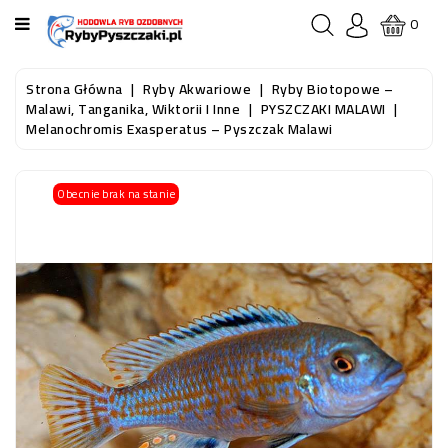
KATEGORIA
0
STRONA
Strona Główna
Ryby Akwariowe
Ryby Biotopowe –
GŁÓWNA
Malawi, Tanganika, Wiktorii I Inne
PYSZCZAKI MALAWI
Melanochromis Exasperatus – Pyszczak Malawi
RYBY
AKWARIOWE
Obecnie brak na stanie
RYBY
DO
OCZKA
WODNEGO
I
STAWU
AKWARYSTYKA
(SPRZĘT)