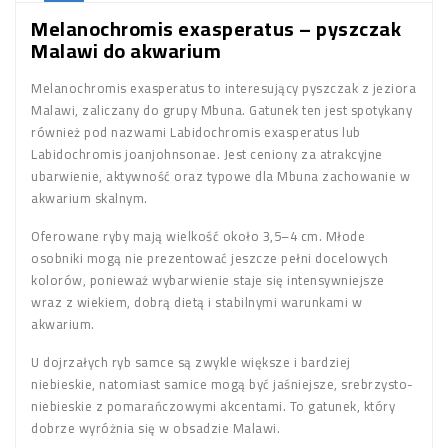
Melanochromis exasperatus – pyszczak
Malawi do akwarium
Melanochromis exasperatus to interesujący pyszczak z jeziora
Malawi, zaliczany do grupy Mbuna. Gatunek ten jest spotykany
również pod nazwami Labidochromis exasperatus lub
Labidochromis joanjohnsonae. Jest ceniony za atrakcyjne
ubarwienie, aktywność oraz typowe dla Mbuna zachowanie w
akwarium skalnym.
Oferowane ryby mają wielkość około 3,5–4 cm. Młode
osobniki mogą nie prezentować jeszcze pełni docelowych
kolorów, ponieważ wybarwienie staje się intensywniejsze
wraz z wiekiem, dobrą dietą i stabilnymi warunkami w
akwarium.
U dojrzałych ryb samce są zwykle większe i bardziej
niebieskie, natomiast samice mogą być jaśniejsze, srebrzysto-
niebieskie z pomarańczowymi akcentami. To gatunek, który
dobrze wyróżnia się w obsadzie Malawi.