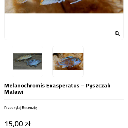
OCZKO
WODNE
(SPRZĘT)
KONTAKT

Z
NAMI
Melanochromis Exasperatus – Pyszczak
Malawi
Przeczytaj Recenzję
15,00 zł