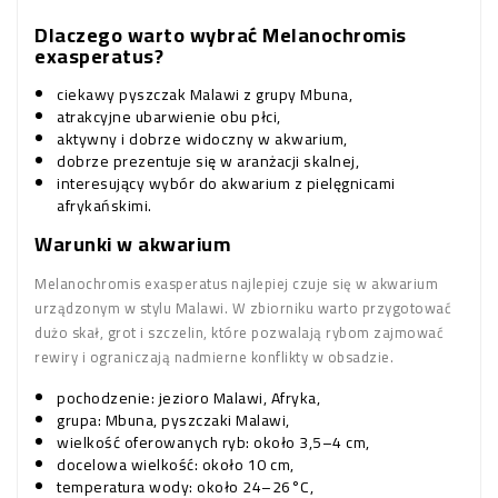
Dlaczego warto wybrać Melanochromis
exasperatus?
ciekawy pyszczak Malawi z grupy Mbuna,
atrakcyjne ubarwienie obu płci,
aktywny i dobrze widoczny w akwarium,
dobrze prezentuje się w aranżacji skalnej,
interesujący wybór do akwarium z pielęgnicami
afrykańskimi.
Warunki w akwarium
Melanochromis exasperatus najlepiej czuje się w akwarium
urządzonym w stylu Malawi. W zbiorniku warto przygotować
dużo skał, grot i szczelin, które pozwalają rybom zajmować
rewiry i ograniczają nadmierne konflikty w obsadzie.
pochodzenie: jezioro Malawi, Afryka,
grupa: Mbuna, pyszczaki Malawi,
wielkość oferowanych ryb: około 3,5–4 cm,
docelowa wielkość: około 10 cm,
temperatura wody: około 24–26°C,