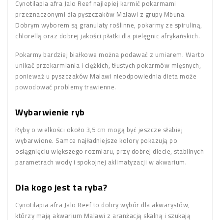
Cynotilapia afra Jalo Reef najlepiej karmić pokarmami
przeznaczonymi dla pyszczaków Malawi z grupy Mbuna.
Dobrym wyborem są granulaty roślinne, pokarmy ze spiruliną,
chlorellą oraz dobrej jakości płatki dla pielęgnic afrykańskich.
Pokarmy bardziej białkowe można podawać z umiarem. Warto
unikać przekarmiania i ciężkich, tłustych pokarmów mięsnych,
ponieważ u pyszczaków Malawi nieodpowiednia dieta może
powodować problemy trawienne.
Wybarwienie ryb
Ryby o wielkości około 3,5 cm mogą być jeszcze słabiej
wybarwione. Samce najładniejsze kolory pokazują po
osiągnięciu większego rozmiaru, przy dobrej diecie, stabilnych
parametrach wody i spokojnej aklimatyzacji w akwarium.
Dla kogo jest ta ryba?
Cynotilapia afra Jalo Reef to dobry wybór dla akwarystów,
którzy mają akwarium Malawi z aranżacją skalną i szukają