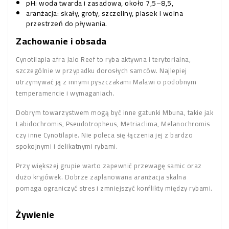
pH: woda twarda i zasadowa, około 7,5–8,5,
aranżacja: skały, groty, szczeliny, piasek i wolna
przestrzeń do pływania.
Zachowanie i obsada
Cynotilapia afra Jalo Reef to ryba aktywna i terytorialna,
szczególnie w przypadku dorosłych samców. Najlepiej
utrzymywać ją z innymi pyszczakami Malawi o podobnym
temperamencie i wymaganiach.
Dobrym towarzystwem mogą być inne gatunki Mbuna, takie jak
Labidochromis, Pseudotropheus, Metriaclima, Melanochromis
czy inne Cynotilapie. Nie poleca się łączenia jej z bardzo
spokojnymi i delikatnymi rybami.
Przy większej grupie warto zapewnić przewagę samic oraz
dużo kryjówek. Dobrze zaplanowana aranżacja skalna
pomaga ograniczyć stres i zmniejszyć konflikty między rybami.
Żywienie