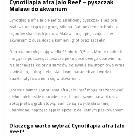
Cynotilapia afra Jalo Reef – pyszczak
Malawi do akwarium
Cynotilapia afra Jalo Reef to atrakcyjny pyszczak z jeziora
Malawi, należący do grupy Mbuna. Gatunek ten pochodzi z
rejonów skalistych jeziora Malawi i najlepiej czuje się w
akwarium z dużą ilością kamieni, grot oraz szczelin.
Oferowane ryby mają wielkość około 3,5 cm. Młode osobniki
mogą nie pokazywać jeszcze pełni docelowego ubarwienia.
Najładniejsze kolory u samców pojawiają się stopniowo wraz
z wiekiem, dobrą dietą, stabilnymi parametrami wody i
zaaklimatyzowaniem się w akwarium.
Dorosłe samce Cynotilapia afra Jalo Reef mogą prezentować
piękne niebieskie ubarwienie z ciemniejszymi pasami oraz
żółtą płetwą grzbietową. Samice są zwykle skromniej
ubarwione, najczęściej jaśniejsze, z delikatnym paskowaniem.
Dlaczego warto wybrać Cynotilapia afra Jalo
Reef?