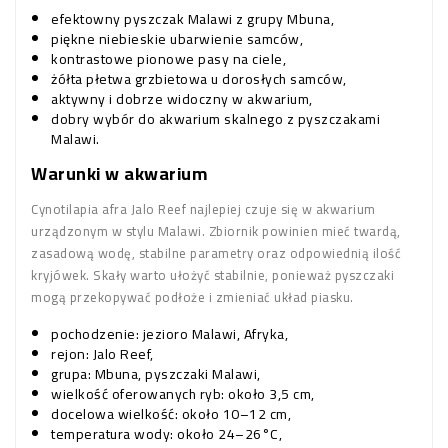
efektowny pyszczak Malawi z grupy Mbuna,
piękne niebieskie ubarwienie samców,
kontrastowe pionowe pasy na ciele,
żółta płetwa grzbietowa u dorosłych samców,
aktywny i dobrze widoczny w akwarium,
dobry wybór do akwarium skalnego z pyszczakami
Malawi.
Warunki w akwarium
Cynotilapia afra Jalo Reef najlepiej czuje się w akwarium
urządzonym w stylu Malawi. Zbiornik powinien mieć twardą,
zasadową wodę, stabilne parametry oraz odpowiednią ilość
kryjówek. Skały warto ułożyć stabilnie, ponieważ pyszczaki
mogą przekopywać podłoże i zmieniać układ piasku.
pochodzenie: jezioro Malawi, Afryka,
rejon: Jalo Reef,
grupa: Mbuna, pyszczaki Malawi,
wielkość oferowanych ryb: około 3,5 cm,
docelowa wielkość: około 10–12 cm,
temperatura wody: około 24–26°C,