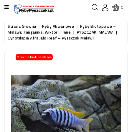
KATEGORIA
0
STRONA
Strona Główna
Ryby Akwariowe
Ryby Biotopowe –
GŁÓWNA
Malawi, Tanganika, Wiktorii I Inne
PYSZCZAKI MALAWI
Cynotilapia Afra Jalo Reef – Pyszczak Malawi
RYBY
AKWARIOWE
Obecnie brak na stanie
RYBY
DO
OCZKA
WODNEGO
I
STAWU
AKWARYSTYKA
(SPRZĘT)