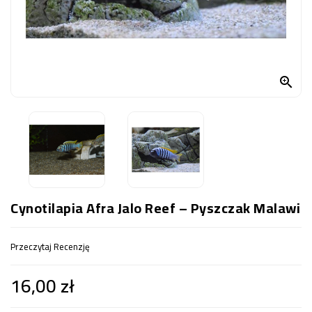
OCZKO
WODNE
(SPRZĘT)
KONTAKT

Z
NAMI
Cynotilapia Afra Jalo Reef – Pyszczak Malawi
Przeczytaj Recenzję
16,00 zł