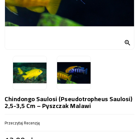
OCZKO
WODNE
(SPRZĘT)
KONTAKT
Z

NAMI
Chindongo Saulosi (Pseudotropheus Saulosi)
2,5-3,5 Cm – Pyszczak Malawi
Przeczytaj Recenzję