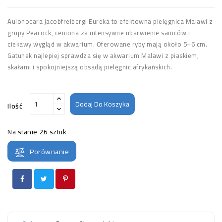
Aulonocara jacobfreibergi Eureka to efektowna pielęgnica Malawi z
grupy Peacock, ceniona za intensywne ubarwienie samców i
ciekawy wygląd w akwarium. Oferowane ryby mają około 5–6 cm.
Gatunek najlepiej sprawdza się w akwarium Malawi z piaskiem,
skałami i spokojniejszą obsadą pielęgnic afrykańskich.
Dodaj Do Koszyka
Ilość
Na stanie
26 sztuk
Porównanie