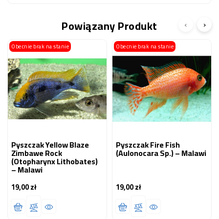
Powiązany Produkt
‹
›
Obecnie brak na stanie
Obecnie brak na stanie
Pyszczak Yellow Blaze
Pyszczak Fire Fish
Zimbawe Rock
(Aulonocara Sp.) – Malawi
(Otopharynx Lithobates)
– Malawi
19,00 zł
19,00 zł
Cena
Cena