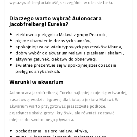
wykazywać terytorialność, szczególnie w okresie tarła.
Dlaczego warto wybrać Aulonocara
jacobfreibergi Eureka?
efektowna pielęgnica Malawi z grupy Peacock,
piękne ubarwienie dorosłych samców,
spokojniejsza od wielu typowych pyszczaków Mbuna,
dobry wybór do akwarium Malawi z piaskiem i skałami,
aktywny gatunek, ciekawy do obserwacji,
świetnie prezentuje się w spokojniejszej obsadzie
pielęgnic afrykańskich.
Warunki w akwarium
Aulonocara jacobfreibergi Eureka najlepiej czuje się w twardej,
zasadowej wodzie, typowej dla biotopu jeziora Malawi. W
akwarium warto przygotować piaszczyste podłoże,
pojedyncze skały, groty i kryjówki, ale również zostawić
miejsce do swobodnego pływania.
pochodzenie: jezioro Malawi, Afryka,