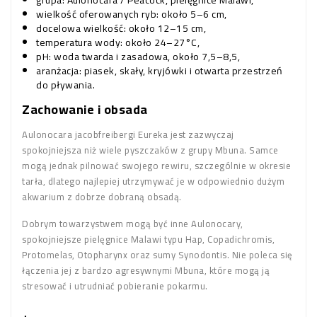
grupa: Aulonocara / Peacock, pielęgnice Malawi,
wielkość oferowanych ryb: około 5–6 cm,
docelowa wielkość: około 12–15 cm,
temperatura wody: około 24–27°C,
pH: woda twarda i zasadowa, około 7,5–8,5,
aranżacja: piasek, skały, kryjówki i otwarta przestrzeń
do pływania.
Zachowanie i obsada
Aulonocara jacobfreibergi Eureka jest zazwyczaj
spokojniejsza niż wiele pyszczaków z grupy Mbuna. Samce
mogą jednak pilnować swojego rewiru, szczególnie w okresie
tarła, dlatego najlepiej utrzymywać je w odpowiednio dużym
akwarium z dobrze dobraną obsadą.
Dobrym towarzystwem mogą być inne Aulonocary,
spokojniejsze pielęgnice Malawi typu Hap, Copadichromis,
Protomelas, Otopharynx oraz sumy Synodontis. Nie poleca się
łączenia jej z bardzo agresywnymi Mbuna, które mogą ją
stresować i utrudniać pobieranie pokarmu.