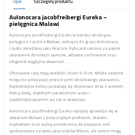
Opis
Szczegóły produktu
Aulonocara jacobfreibergi Eureka –
pielęgnica Malawi
Aulonocara jacobfreibergi Eureka to bardzo atrakcyjna
pielęgnica z jeziora Malawi, należąca do grupy Aulonocara,
często określanej jako Peacock. Ryba jest ceniona za piękne
ubarwienie dorosłych samców, aktywne zachowanie oraz
elegancki wygląd w akwarium.
Oferowane ryby mają wielkość około 5–6 cm. Młode osobniki
mogą nie pokazywać jeszcze pełni docelowego ubarwienia.
Najładniejsze kolory pojawiają się stopniowo wraz z wiekiem,
dobrą dietą, stabilnymi parametrami wody i
zaaklimatyzowaniem się ryb w akwarium.
Aulonocara jacobfreibergi Eureka najlepiej sprawdza się w
akwarium Malawi z piaszczystym podłożem, skałami,
kryjówkami oraz wolną przestrzenią do pływania. Jest
spokojniejsza od wielu pyszczaków Mbuna, ale samce mogą