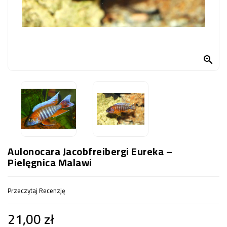
OCZKO
WODNE
(SPRZĘT)
KONTAKT

Z
NAMI
Aulonocara Jacobfreibergi Eureka –
Pielęgnica Malawi
Przeczytaj Recenzję
21,00 zł