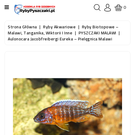
KATEGORIA
0
STRONA
Strona Główna
Ryby Akwariowe
Ryby Biotopowe –
GŁÓWNA
Malawi, Tanganika, Wiktorii I Inne
PYSZCZAKI MALAWI
Aulonocara Jacobfreibergi Eureka – Pielęgnica Malawi
RYBY
AKWARIOWE
RYBY
DO
OCZKA
WODNEGO
I
STAWU
AKWARYSTYKA
(SPRZĘT)