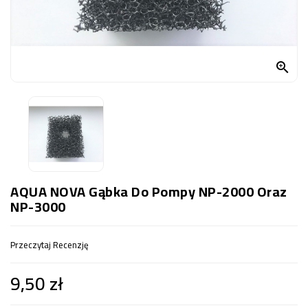
OCZKO
WODNE
(SPRZĘT)

KONTAKT
Z
NAMI
AQUA NOVA Gąbka Do Pompy NP-2000 Oraz
NP-3000
Przeczytaj Recenzję
9,50 zł