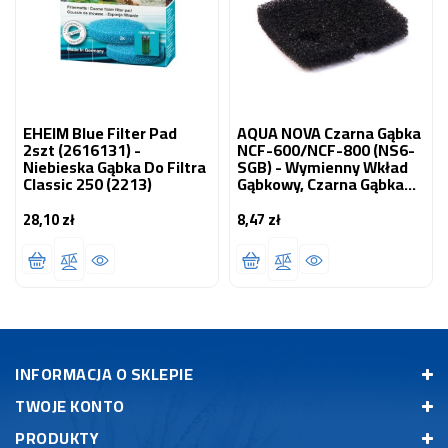
EHEIM Blue Filter Pad
AQUA NOVA Czarna Gąbka
2szt (2616131) -
NCF-600/NCF-800 (NS6-
Niebieska Gąbka Do Filtra
SGB) - Wymienny Wkład
Classic 250 (2213)
Gąbkowy, Czarna Gąbka
Do Filtra NCF-600, NCF-
800
28,10 zł
8,47 zł
Cena
Cena
INFORMACJA O SKLEPIE
TWOJE KONTO
PRODUKTY