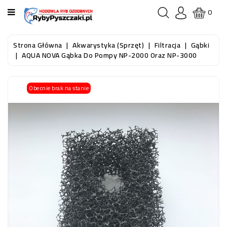
KATEGORIA
0
STRONA
Strona Główna
Akwarystyka (sprzęt)
Filtracja
Gąbki
GŁÓWNA
AQUA NOVA Gąbka Do Pompy NP-2000 Oraz NP-3000
RYBY
Obecnie brak na stanie
AKWARIOWE
RYBY
DO
OCZKA
WODNEGO
I
STAWU
AKWARYSTYKA
(SPRZĘT)