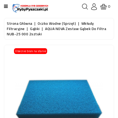
KATEGORIA
0
STRONA
Strona Główna
Oczko Wodne (sprzęt)
Wkłady
GŁÓWNA
Filtracyjne
Gąbki
AQUA NOVA Zestaw Gąbek Do Filtra
NUB-25 000 2sztuki
RYBY
AKWARIOWE
Obecnie brak na stanie
RYBY
DO
OCZKA
WODNEGO
I
STAWU
AKWARYSTYKA
(SPRZĘT)