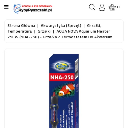
KATEGORIA
0
STRONA
Strona Główna
Akwarystyka (sprzęt)
Grzałki,
GŁÓWNA
Temperatura
Grzałki
AQUA NOVA Aquarium Heater
250W (NHA-250) - Grzałka Z Termostatem Do Akwarium
RYBY
AKWARIOWE
RYBY
DO
OCZKA
WODNEGO
I
STAWU
AKWARYSTYKA
(SPRZĘT)