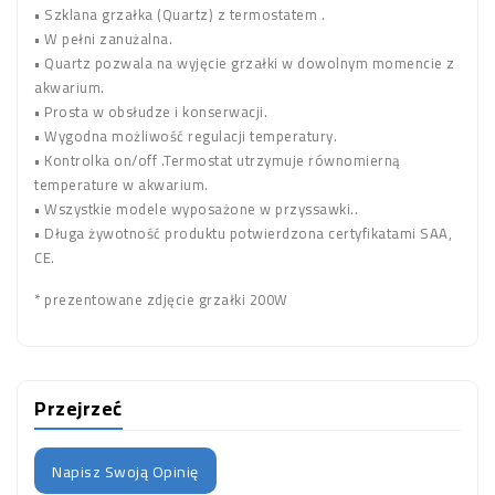
• Szklana grzałka (Quartz) z termostatem .
• W pełni zanużalna.
• Quartz pozwala na wyjęcie grzałki w dowolnym momencie z
akwarium.
• Prosta w obsłudze i konserwacji.
• Wygodna możliwość regulacji temperatury.
• Kontrolka on/off .Termostat utrzymuje równomierną
temperature w akwarium.
• Wszystkie modele wyposażone w przyssawki..
• Długa żywotność produktu potwierdzona certyfikatami SAA,
CE.
* prezentowane zdjęcie grzałki 200W
Przejrzeć
Napisz Swoją Opinię