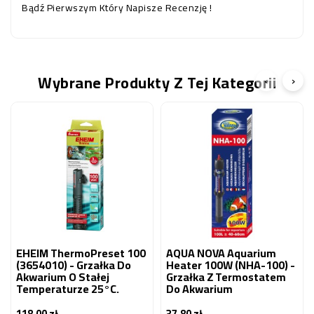
Bądź Pierwszym Który Napisze Recenzję !
Wybrane Produkty Z Tej Kategorii
‹
›
EHEIM ThermoPreset 100
AQUA NOVA Aquarium
(3654010) - Grzałka Do
Heater 100W (NHA-100) -
Akwarium O Stałej
Grzałka Z Termostatem
Temperaturze 25°C.
Do Akwarium
118,00 zł
37,80 zł
Cena
Cena