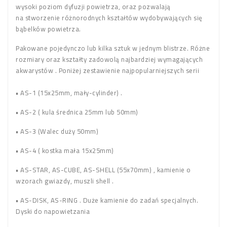
wysoki poziom dyfuzji powietrza, oraz pozwalają
na stworzenie różnorodnych kształtów wydobywających się
bąbelków powietrza.
Pakowane pojedynczo lub kilka sztuk w jednym blistrze. Różne
rozmiary oraz kształty zadowolą najbardziej wymagających
akwarystów . Poniżej zestawienie najpopularniejszych serii
• AS-1 (15x25mm, mały-cylinder) .
• AS-2 ( kula średnica 25mm lub 50mm)
• AS-3 (Walec duży 50mm)
• AS-4 ( kostka mała 15x25mm)
• AS-STAR, AS-CUBE, AS-SHELL (55x70mm) , kamienie o
wzorach gwiazdy, muszli shell .
• AS-DISK, AS-RING . Duże kamienie do zadań specjalnych.
Dyski do napowietzania