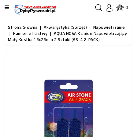
KATEGORIA
0
STRONA
Strona Główna
Akwarystyka (sprzęt)
Napowietrzanie
GŁÓWNA
Kamienie I Listwy
AQUA NOVA Kamień Napowietrzający
Mały Kostka 15x25mm 2 Sztuki (AS-4 2-PACK)
RYBY
AKWARIOWE
RYBY
DO
OCZKA
WODNEGO
I
STAWU
AKWARYSTYKA
(SPRZĘT)