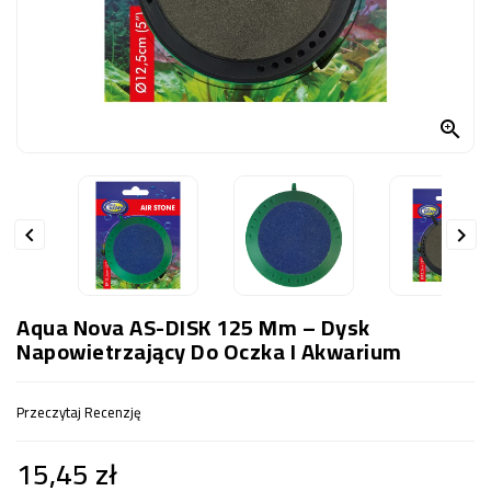
OCZKO
WODNE
(SPRZĘT)
KONTAKT

Z
NAMI


Aqua Nova AS-DISK 125 Mm – Dysk
Napowietrzający Do Oczka I Akwarium
Przeczytaj Recenzję
15,45 zł