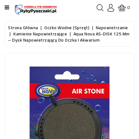
KATEGORIA
0
STRONA
Strona Główna
Oczko Wodne (sprzęt)
Napowietrzanie
GŁÓWNA
Kamienie Napowietrzające
Aqua Nova AS-DISK 125 Mm
– Dysk Napowietrzający Do Oczka I Akwarium
RYBY
AKWARIOWE
RYBY
DO
OCZKA
WODNEGO
I
STAWU
AKWARYSTYKA
(SPRZĘT)