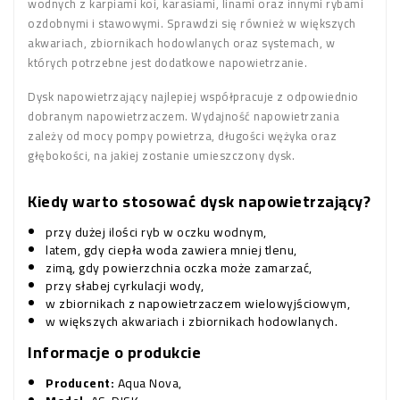
wodnych z karpiami koi, karasiami, linami oraz innymi rybami
ozdobnymi i stawowymi. Sprawdzi się również w większych
akwariach, zbiornikach hodowlanych oraz systemach, w
których potrzebne jest dodatkowe napowietrzanie.
Dysk napowietrzający najlepiej współpracuje z odpowiednio
dobranym napowietrzaczem. Wydajność napowietrzania
zależy od mocy pompy powietrza, długości wężyka oraz
głębokości, na jakiej zostanie umieszczony dysk.
Kiedy warto stosować dysk napowietrzający?
przy dużej ilości ryb w oczku wodnym,
latem, gdy ciepła woda zawiera mniej tlenu,
zimą, gdy powierzchnia oczka może zamarzać,
przy słabej cyrkulacji wody,
w zbiornikach z napowietrzaczem wielowyjściowym,
w większych akwariach i zbiornikach hodowlanych.
Informacje o produkcie
Producent:
Aqua Nova,