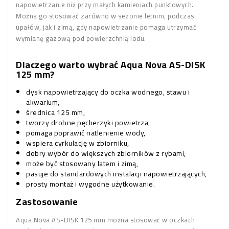
napowietrzanie niż przy małych kamieniach punktowych.
Można go stosować zarówno w sezonie letnim, podczas
upałów, jak i zimą, gdy napowietrzanie pomaga utrzymać
wymianę gazową pod powierzchnią lodu.
Dlaczego warto wybrać Aqua Nova AS-DISK
125 mm?
dysk napowietrzający do oczka wodnego, stawu i
akwarium,
średnica 125 mm,
tworzy drobne pęcherzyki powietrza,
pomaga poprawić natlenienie wody,
wspiera cyrkulację w zbiorniku,
dobry wybór do większych zbiorników z rybami,
może być stosowany latem i zimą,
pasuje do standardowych instalacji napowietrzających,
prosty montaż i wygodne użytkowanie.
Zastosowanie
Aqua Nova AS-DISK 125 mm można stosować w oczkach