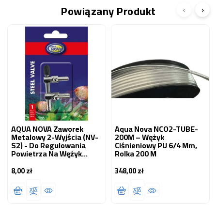
Powiązany Produkt
‹
›
AQUA NOVA Zaworek
Aqua Nova NCO2-TUBE-
Metalowy 2-Wyjścia (NV-
200M – Wężyk
S2) - Do Regulowania
Ciśnieniowy PU 6/4 Mm,
Powietrza Na Wężyk
Rolka 200 M
4/6mm
8,00 zł
348,00 zł
Cena
Cena