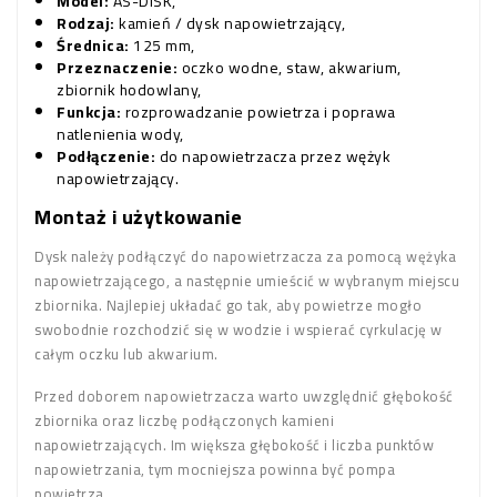
Model:
AS-DISK,
Rodzaj:
kamień / dysk napowietrzający,
Średnica:
125 mm,
Przeznaczenie:
oczko wodne, staw, akwarium,
zbiornik hodowlany,
Funkcja:
rozprowadzanie powietrza i poprawa
natlenienia wody,
Podłączenie:
do napowietrzacza przez wężyk
napowietrzający.
Montaż i użytkowanie
Dysk należy podłączyć do napowietrzacza za pomocą wężyka
napowietrzającego, a następnie umieścić w wybranym miejscu
zbiornika. Najlepiej układać go tak, aby powietrze mogło
swobodnie rozchodzić się w wodzie i wspierać cyrkulację w
całym oczku lub akwarium.
Przed doborem napowietrzacza warto uwzględnić głębokość
zbiornika oraz liczbę podłączonych kamieni
napowietrzających. Im większa głębokość i liczba punktów
napowietrzania, tym mocniejsza powinna być pompa
powietrza.