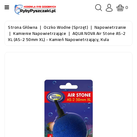
KATEGORIA
0
STRONA
Strona Główna
Oczko Wodne (sprzęt)
Napowietrzanie
GŁÓWNA
Kamienie Napowietrzające
AQUA NOVA Air Stone AS-2
XL (AS-2 50mm XL) - Kamień Napowietrzający, Kula
RYBY
AKWARIOWE
RYBY
DO
OCZKA
WODNEGO
I
STAWU
AKWARYSTYKA
(SPRZĘT)