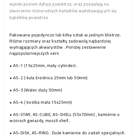
wysoki poziom dyfuzji powietrza, oraz pozwalają na
stworzenie różnorodnych kształtów wydobywających się
bąbelków powietrza.
Pakowane pojedynczo lub kilka sztuk w jednym blistrze.
Różne rozmiary oraz kształty zadowolą najbardziej
wymagających akwarystów . Poniżej zestawienie
najpopularniejszych serii
• AS-1 (15x25mm, mały-cylinder) .
• AS-2 ( kula średnica 25mm lub 50mm)
• AS-3 (Walec duży 50mm)
• AS-4 ( kostka mała 15x25mm)
• AS-STAR, AS-CUBE, AS-SHELL (55x70mm) , kamienie o
wzorach gwiazdy, muszli shell .
• AS-DISK, AS-RING . Duże kamienie do zadań specjalnych.