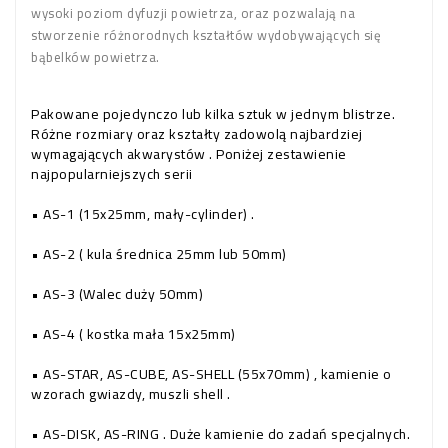
wysoki poziom dyfuzji powietrza, oraz pozwalają na
stworzenie różnorodnych kształtów wydobywających się
bąbelków powietrza.
Pakowane pojedynczo lub kilka sztuk w jednym blistrze.
Różne rozmiary oraz kształty zadowolą najbardziej
wymagających akwarystów . Poniżej zestawienie
najpopularniejszych serii
• AS-1 (15x25mm, mały-cylinder) .
• AS-2 ( kula średnica 25mm lub 50mm)
• AS-3 (Walec duży 50mm)
• AS-4 ( kostka mała 15x25mm)
• AS-STAR, AS-CUBE, AS-SHELL (55x70mm) , kamienie o
wzorach gwiazdy, muszli shell .
• AS-DISK, AS-RING . Duże kamienie do zadań specjalnych.