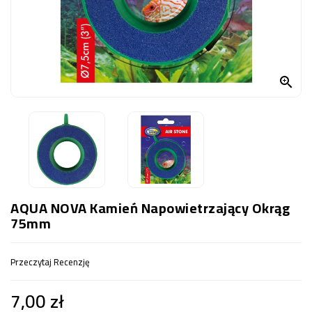
OCZKO
WODNE
(SPRZĘT)
KONTAKT

Z
NAMI
AQUA NOVA Kamień Napowietrzający Okrąg
75mm
Przeczytaj Recenzję
7,00 zł