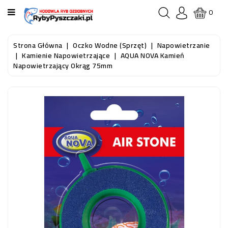
KATEGORIA
0
STRONA
Strona Główna
Oczko Wodne (sprzęt)
Napowietrzanie
GŁÓWNA
Kamienie Napowietrzające
AQUA NOVA Kamień
Napowietrzający Okrąg 75mm
RYBY
AKWARIOWE
RYBY
DO
OCZKA
WODNEGO
I
STAWU
AKWARYSTYKA
(SPRZĘT)