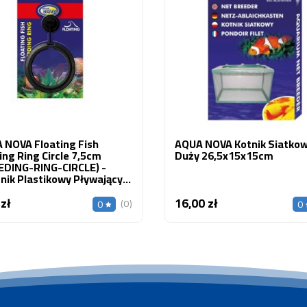
 NOVA Floating Fish
AQUA NOVA Kotnik Siatko
ng Ring Circle 7,5cm
Duży 26,5x15x15cm
EDING-RING-CIRCLE) -
nik Plastikowy Pływający
gły
 zł
16,00 zł
Cena
Cena
(0)
0
0