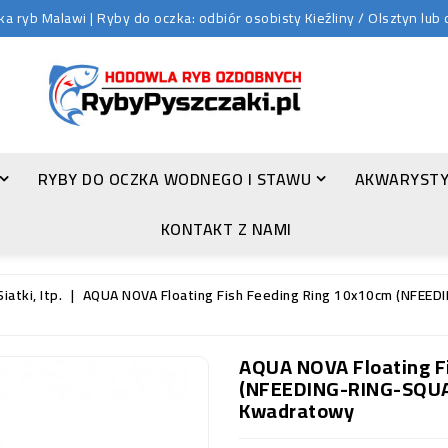
 ryb Malawi | Ryby do oczka: odbiór osobisty Kieźliny / Olsztyn lu
RYBY DO OCZKA WODNEGO I STAWU
AKWARYSTY
ZŁOTA ORFA (LEUCISCUS IDUS VAR. ORFUS)
KONTAKT Z NAMI
iatki, Itp.
AQUA NOVA Floating Fish Feeding Ring 10x10cm (NFEEDI
AQUA NOVA Floating F
(NFEEDING-RING-SQUAR
Kwadratowy