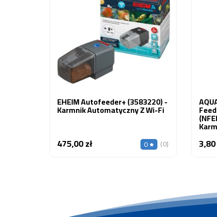
EHEIM Autofeeder+ (3583220) -
AQUA
Karmnik Automatyczny Z Wi-Fi
Feedi
(NFE
Karm
Okrą
475,00 zł
3,80
Cena
(0)
0