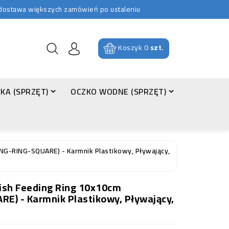
b dostawa większych zamówień po ustaleniu
Koszyk
0
szt.
KA (SPRZĘT)
OCZKO WODNE (SPRZĘT)
NG-RING-SQUARE) - Karmnik Plastikowy, Pływający,
ish Feeding Ring 10x10cm
E) - Karmnik Plastikowy, Pływający,