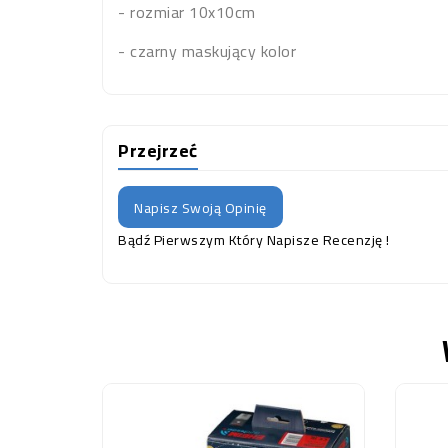
- rozmiar 10x10cm
- czarny maskujący kolor
Przejrzeć
Napisz Swoją Opinię
Bądź Pierwszym Który Napisze Recenzję !