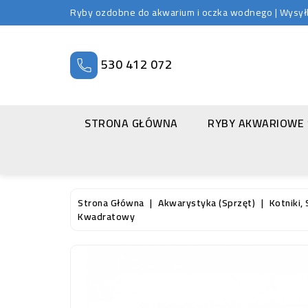
Ryby ozdobne do akwarium i oczka wodnego | Wysyłka
530 412 072
STRONA GŁÓWNA
RYBY AKWARIOWE
Strona Główna
Akwarystyka (sprzęt)
Kotniki, S
Kwadratowy