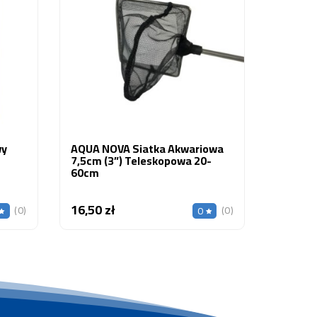
(359101
RapidCl
42,20 z
wy
AQUA NOVA Siatka Akwariowa
7,5cm (3”) Teleskopowa 20-
60cm
16,50 zł
Cena
(0)
(0)
0