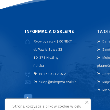
INFORMACJA O SKLEPIE
TWOJ
Ryby pyszczki | KONEKT
Dane
ul. Pawła Sowy 22
Zamó
10-371 Kieźliny
Moje
Polska
płatnośc
+48 530 412 072
Adre
sklep@rybypyszczaki.pl
Moje
My b
Strona korzysta z plików cookie w celu