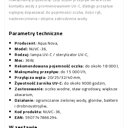
kontaktu wody z promieniowaniem UV-C, dlatego przepływ
najlepiej dopasować do pojemności oczka, ilości ryb,
nasłonecznienia i stopnia zabrudzenia wody.
Parametry techniczne
Producent:
Aqua Nova,
Model:
NUVC-36,
Rodzaj:
lampa UV-C / sterylizator UV-C,
Moc:
36W,
Rekomendowana pojemność oczka:
do około 18 000 l,
Maksymalny przepływ:
do 15 000 l/h,
Przyłącza węża:
20/25/32/40 mm,
Żywotność żarnika UV-C:
do około 9000 godzin,
Zastosowanie:
oczko wodne, staw ogrodowy, większe
akwarium,
Działanie:
ograniczanie zielonej wody, glonów, bakterii
i drobnoustrojów,
Kod produktu:
NUVC-36,
EAN:
5907747866294.
W zestawie