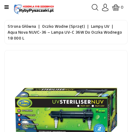
KATEGORIA
0
STRONA
Strona Główna
Oczko Wodne (sprzęt)
Lampy UV
GŁÓWNA
Aqua Nova NUVC-36 – Lampa UV-C 36W Do Oczka Wodnego
18 000 L
RYBY
AKWARIOWE
RYBY
DO
OCZKA
WODNEGO
I
STAWU
AKWARYSTYKA
(SPRZĘT)