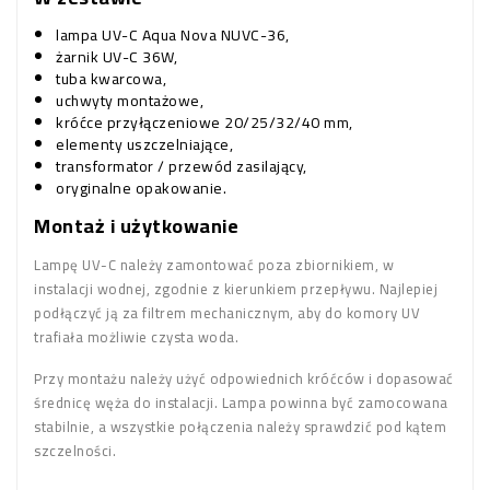
lampa UV-C Aqua Nova NUVC-36,
żarnik UV-C 36W,
tuba kwarcowa,
uchwyty montażowe,
króćce przyłączeniowe 20/25/32/40 mm,
elementy uszczelniające,
transformator / przewód zasilający,
oryginalne opakowanie.
Montaż i użytkowanie
Lampę UV-C należy zamontować poza zbiornikiem, w
instalacji wodnej, zgodnie z kierunkiem przepływu. Najlepiej
podłączyć ją za filtrem mechanicznym, aby do komory UV
trafiała możliwie czysta woda.
Przy montażu należy użyć odpowiednich króćców i dopasować
średnicę węża do instalacji. Lampa powinna być zamocowana
stabilnie, a wszystkie połączenia należy sprawdzić pod kątem
szczelności.