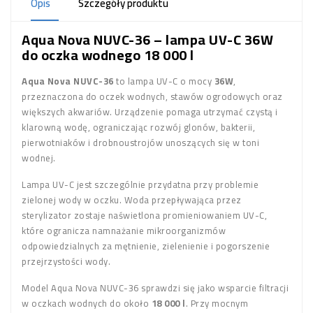
Opis
Szczegóły produktu
Aqua Nova NUVC-36 – lampa UV-C 36W
do oczka wodnego 18 000 l
Aqua Nova NUVC-36
to lampa UV-C o mocy
36W
,
przeznaczona do oczek wodnych, stawów ogrodowych oraz
większych akwariów. Urządzenie pomaga utrzymać czystą i
klarowną wodę, ograniczając rozwój glonów, bakterii,
pierwotniaków i drobnoustrojów unoszących się w toni
wodnej.
Lampa UV-C jest szczególnie przydatna przy problemie
zielonej wody w oczku. Woda przepływająca przez
sterylizator zostaje naświetlona promieniowaniem UV-C,
które ogranicza namnażanie mikroorganizmów
odpowiedzialnych za mętnienie, zielenienie i pogorszenie
przejrzystości wody.
Model Aqua Nova NUVC-36 sprawdzi się jako wsparcie filtracji
w oczkach wodnych do około
18 000 l
. Przy mocnym