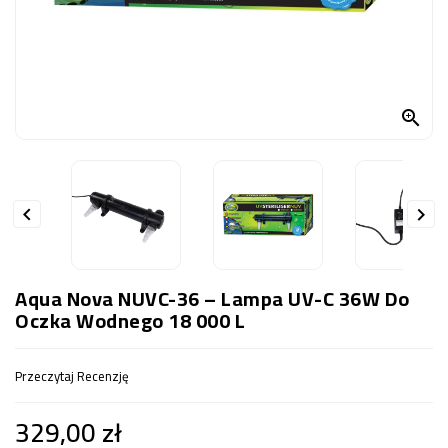
OCZKO
WODNE
(SPRZĘT)
KONTAKT

Z
NAMI


Aqua Nova NUVC-36 – Lampa UV-C 36W Do
Oczka Wodnego 18 000 L
Przeczytaj Recenzję
329,00 zł