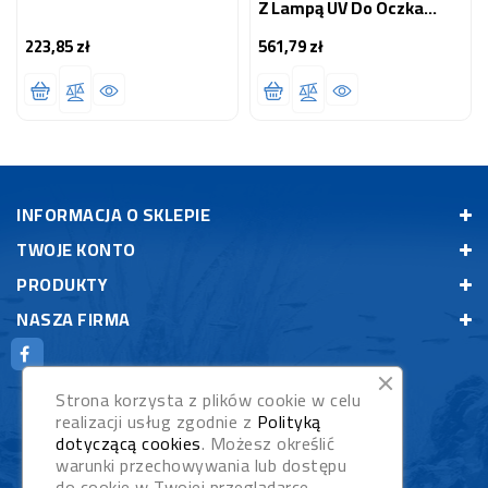
Z Lampą UV Do Oczka
Wodnego
223,85 zł
561,79 zł
Cena
Cena
INFORMACJA O SKLEPIE
TWOJE KONTO
PRODUKTY
NASZA FIRMA
Strona korzysta z plików cookie w celu
realizacji usług zgodnie z
Polityką
dotyczącą cookies
. Możesz określić
warunki przechowywania lub dostępu
do cookie w Twojej przeglądarce.