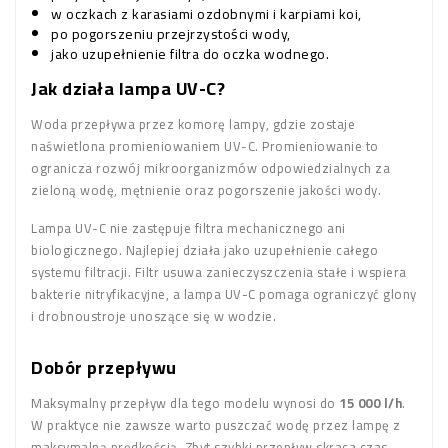
w oczkach z karasiami ozdobnymi i karpiami koi,
po pogorszeniu przejrzystości wody,
jako uzupełnienie filtra do oczka wodnego.
Jak działa lampa UV-C?
Woda przepływa przez komorę lampy, gdzie zostaje
naświetlona promieniowaniem UV-C. Promieniowanie to
ogranicza rozwój mikroorganizmów odpowiedzialnych za
zieloną wodę, mętnienie oraz pogorszenie jakości wody.
Lampa UV-C nie zastępuje filtra mechanicznego ani
biologicznego. Najlepiej działa jako uzupełnienie całego
systemu filtracji. Filtr usuwa zanieczyszczenia stałe i wspiera
bakterie nitryfikacyjne, a lampa UV-C pomaga ograniczyć glony
i drobnoustroje unoszące się w wodzie.
Dobór przepływu
Maksymalny przepływ dla tego modelu wynosi do
15 000 l/h
.
W praktyce nie zawsze warto puszczać wodę przez lampę z
maksymalną prędkością. Zbyt szybki przepływ skraca czas