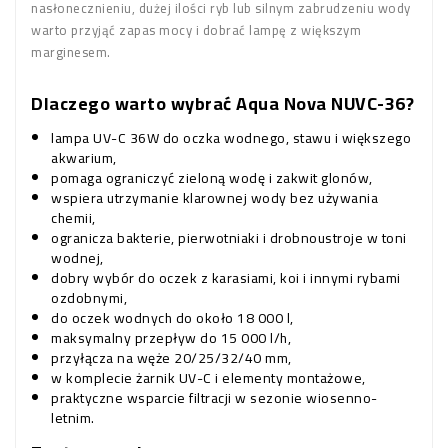
nasłonecznieniu, dużej ilości ryb lub silnym zabrudzeniu wody
warto przyjąć zapas mocy i dobrać lampę z większym
marginesem.
Dlaczego warto wybrać Aqua Nova NUVC-36?
lampa UV-C 36W do oczka wodnego, stawu i większego
akwarium,
pomaga ograniczyć zieloną wodę i zakwit glonów,
wspiera utrzymanie klarownej wody bez używania
chemii,
ogranicza bakterie, pierwotniaki i drobnoustroje w toni
wodnej,
dobry wybór do oczek z karasiami, koi i innymi rybami
ozdobnymi,
do oczek wodnych do około 18 000 l,
maksymalny przepływ do 15 000 l/h,
przyłącza na węże 20/25/32/40 mm,
w komplecie żarnik UV-C i elementy montażowe,
praktyczne wsparcie filtracji w sezonie wiosenno-
letnim.