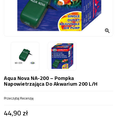
OCZKO
WODNE
(SPRZĘT)
KONTAKT

Z
NAMI
Aqua Nova NA-200 – Pompka
Napowietrzająca Do Akwarium 200 L/h
Przeczytaj Recenzję
44,90 zł