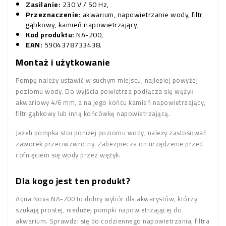
Zasilanie:
230 V / 50 Hz,
Przeznaczenie:
akwarium, napowietrzanie wody, filtr
gąbkowy, kamień napowietrzający,
Kod produktu:
NA-200,
EAN:
5904378733438.
Montaż i użytkowanie
Pompę należy ustawić w suchym miejscu, najlepiej powyżej
poziomu wody. Do wyjścia powietrza podłącza się wężyk
akwariowy 4/6 mm, a na jego końcu kamień napowietrzający,
filtr gąbkowy lub inną końcówkę napowietrzającą.
Jeżeli pompka stoi poniżej poziomu wody, należy zastosować
zaworek przeciwzwrotny. Zabezpiecza on urządzenie przed
cofnięciem się wody przez wężyk.
Dla kogo jest ten produkt?
Aqua Nova NA-200 to dobry wybór dla akwarystów, którzy
szukają prostej, niedużej pompki napowietrzającej do
akwarium. Sprawdzi się do codziennego napowietrzania, filtra