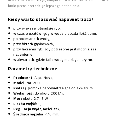
akwarium jest dużo ryb, temperatura wody rośnie albo filtracja
biologiczna potrzebuje lepszego natlenienia.
Kiedy warto stosować napowietrzacz?
przy większej obsadzie ryb,
w czasie upałów, gdy w wodzie spada ilość tlenu,
po podmianach wody,
przy filtrach gąbkowych,
przy leczeniu ryb, gdy potrzebne jest mocniejsze
natlenienie,
w akwariach, gdzie tafla wody ma zbyt mały ruch.
Parametry techniczne
Producent:
Aqua Nova,
Model:
NA-200,
Rodzaj:
pompka napowietrzająca do akwarium,
Wydajność:
do około 200 l/h,
Moc:
około 2,7–3 W,
Liczba wyjść:
1,
Regulacja wydajności:
tak,
Średnica wężyka:
4/6 mm,