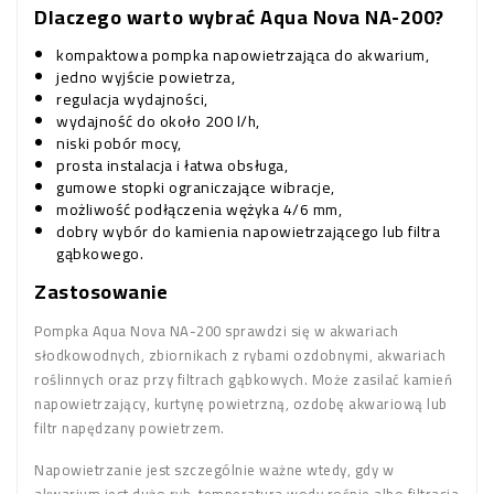
Dlaczego warto wybrać Aqua Nova NA-200?
kompaktowa pompka napowietrzająca do akwarium,
jedno wyjście powietrza,
regulacja wydajności,
wydajność do około 200 l/h,
niski pobór mocy,
prosta instalacja i łatwa obsługa,
gumowe stopki ograniczające wibracje,
możliwość podłączenia wężyka 4/6 mm,
dobry wybór do kamienia napowietrzającego lub filtra
gąbkowego.
Zastosowanie
Pompka Aqua Nova NA-200 sprawdzi się w akwariach
słodkowodnych, zbiornikach z rybami ozdobnymi, akwariach
roślinnych oraz przy filtrach gąbkowych. Może zasilać kamień
napowietrzający, kurtynę powietrzną, ozdobę akwariową lub
filtr napędzany powietrzem.
Napowietrzanie jest szczególnie ważne wtedy, gdy w