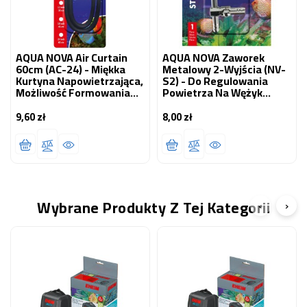
AQUA NOVA Air Curtain
AQUA NOVA Zaworek
60cm (AC-24) - Miękka
Metalowy 2-Wyjścia (NV-
Kurtyna Napowietrzająca,
S2) - Do Regulowania
Możliwość Formowania
Powietrza Na Wężyk
Dowolnego Kształtu
4/6mm
9,60 zł
8,00 zł
Cena
Cena
Wybrane Produkty Z Tej Kategorii
‹
›