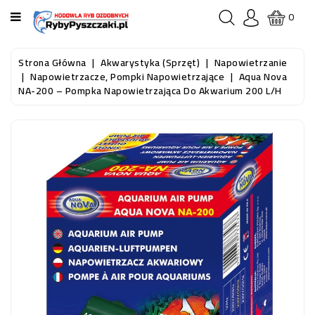
KATEGORIA
0
STRONA
Strona Główna
Akwarystyka (sprzęt)
Napowietrzanie
GŁÓWNA
Napowietrzacze, Pompki Napowietrzające
Aqua Nova
NA-200 – Pompka Napowietrzająca Do Akwarium 200 L/h
RYBY
AKWARIOWE
RYBY
DO
OCZKA
WODNEGO
I
STAWU
AKWARYSTYKA
(SPRZĘT)