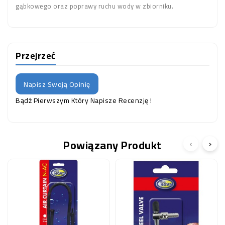
gąbkowego oraz poprawy ruchu wody w zbiorniku.
Przejrzeć
Napisz Swoją Opinię
Bądź Pierwszym Który Napisze Recenzję !
Powiązany Produkt
‹
›