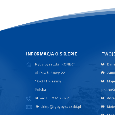
INFORMACJA O SKLEPIE
TWOJ
Ryby pyszczki | KONEKT
Dane
ul. Pawła Sowy 22
Zamó
10-371 Kieźliny
Moje
Polska
płatnośc
+48 530 412 072
Adre
sklep@rybypyszczaki.pl
Moje