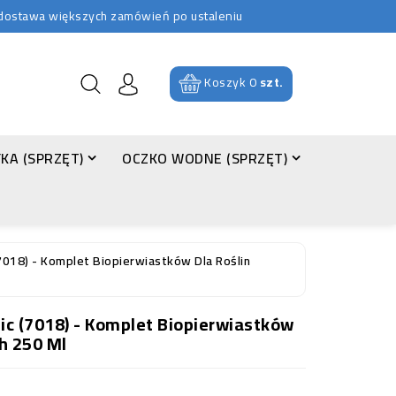
b dostawa większych zamówień po ustaleniu
Koszyk
0
szt.
KA (SPRZĘT)
OCZKO WODNE (SPRZĘT)
7018) - Komplet Biopierwiastków Dla Roślin
c (7018) - Komplet Biopierwiastków
h 250 Ml