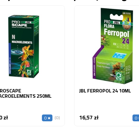
PROSCAPE
JBL FERROPOL 24 10ML
ACROELEMENTS 250ML
0 zł
16,57 zł
Cena
Cena
(0)
0
0