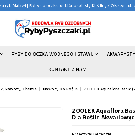
 ryb Malawi | Ryby do oczka: odbiór osobisty Kieźliny / Olsztyn lu
RYBY DO OCZKA WODNEGO I STAWU
AKWARYSTY
ZŁOTA ORFA (LEUCISCUS IDUS VAR. ORFUS)
KONTAKT Z NAMI
ty, Nawozy, Chemia
Nawozy Do Roślin
ZOOLEK Aquaflora Basic (
ZOOLEK Aquaflora Basi
Dla Roślin Akwariowyc
Przeczytaj Recenzję