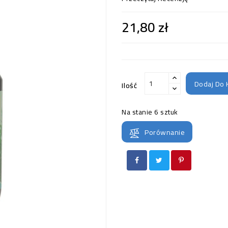
21,80 zł
Dodaj Do 
Ilość
Na stanie
6 sztuk
Porównanie