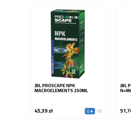
JBL PROSCAPE NPK
JBL 
MACROELEMENTS 250ML
N+M
45,39 zł
51,7
Cena
(0)
0