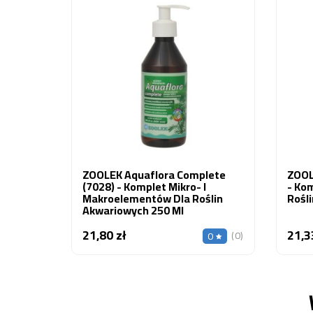
ZOOLEK Aquaflora Complete
ZOOL
(7028) - Komplet Mikro- I
- Ko
Makroelementów Dla Roślin
Rośl
Akwariowych 250 Ml
21,80 zł
21,3
Cena
(0)
0