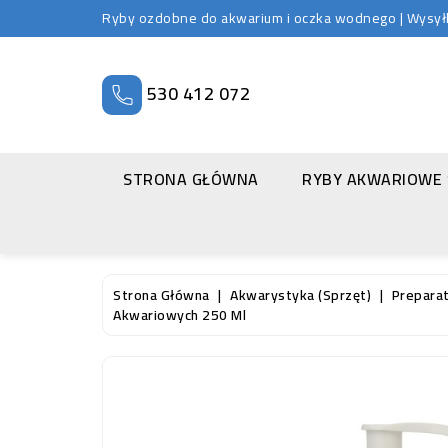
Ryby ozdobne do akwarium i oczka wodnego | Wysyłka
530 412 072
STRONA GŁÓWNA
RYBY AKWARIOWE
Strona Główna
Akwarystyka (sprzęt)
Prepara
Akwariowych 250 Ml