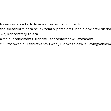
n: Nawóz w tabletkach do akwariów słodkowodnych
e składniki mineralne jak żelazo, potas oraz inne pierwiastki ślad
iwej koncentracji żelaza
a mniej problemów z glonami. Bez fosforanów i azotanów
tek. Stosowanie: 1 tabletka/25 l wody Pierwsza dawka i cotygodnio