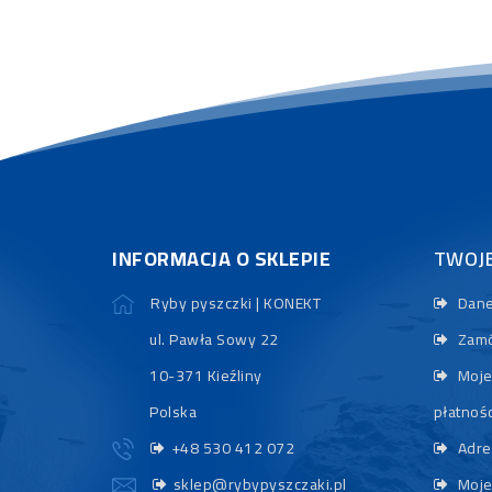
INFORMACJA O SKLEPIE
TWOJ
Ryby pyszczki | KONEKT
Dane
ul. Pawła Sowy 22
Zamó
10-371 Kieźliny
Moje
Polska
płatnośc
+48 530 412 072
Adre
sklep@rybypyszczaki.pl
Moje