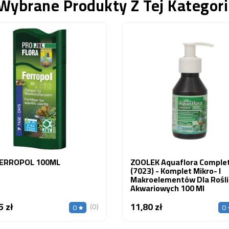
Wybrane Produkty Z Tej Kategori
FERROPOL 100ML
ZOOLEK Aquaflora Comple
(7023) - Komplet Mikro- I
Makroelementów Dla Rośli
Akwariowych 100 Ml
5 zł
11,80 zł
Cena
Cena
(0)
0
0