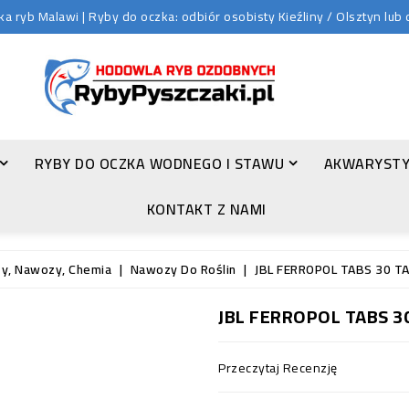
 ryb Malawi | Ryby do oczka: odbiór osobisty Kieźliny / Olsztyn lu
RYBY DO OCZKA WODNEGO I STAWU
AKWARYSTY
ZŁOTA ORFA (LEUCISCUS IDUS VAR. ORFUS)
KONTAKT Z NAMI
ty, Nawozy, Chemia
Nawozy Do Roślin
JBL FERROPOL TABS 30 T
JBL FERROPOL TABS 3
Przeczytaj Recenzję