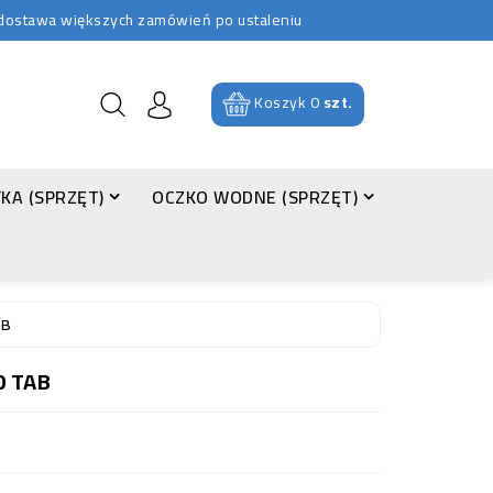
b dostawa większych zamówień po ustaleniu
Koszyk
0
szt.
KA (SPRZĘT)
OCZKO WODNE (SPRZĘT)
AB
0 TAB