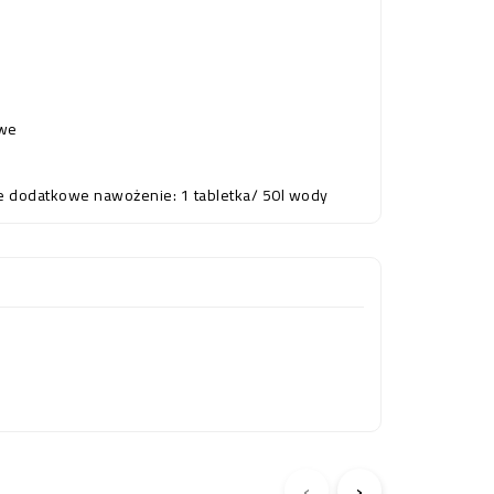
owe
we dodatkowe nawożenie: 1 tabletka/ 50l wody
‹
›