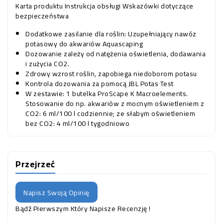
Karta produktu
Instrukcja obsługi
Wskazówki dotyczące
bezpieczeństwa
Dodatkowe zasilanie dla roślin: Uzupełniający nawóz
potasowy do akwariów Aquascaping
Dozowanie zależy od natężenia oświetlenia, dodawania
i zużycia CO2.
Zdrowy wzrost roślin, zapobiega niedoborom potasu
Kontrola dozowania za pomocą JBL Potas Test
W zestawie: 1 butelka ProScape K Macroelements.
Stosowanie do np. akwariów z mocnym oświetleniem z
CO2: 6 ml/100 l codziennie; ze słabym oświetleniem
bez CO2: 4 ml/100 l tygodniowo
Przejrzeć
Napisz Swoją Opinię
Bądź Pierwszym Który Napisze Recenzję !