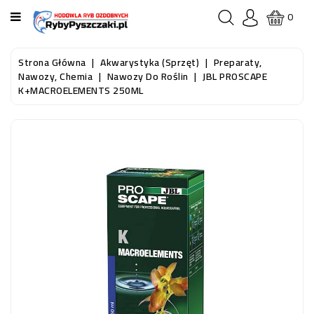
KATEGORIA
0
STRONA
Strona Główna
Akwarystyka (sprzęt)
Preparaty,
GŁÓWNA
Nawozy, Chemia
Nawozy Do Roślin
JBL PROSCAPE
K+MACROELEMENTS 250ML
RYBY
AKWARIOWE
RYBY
DO
OCZKA
WODNEGO
I
STAWU
AKWARYSTYKA
(SPRZĘT)