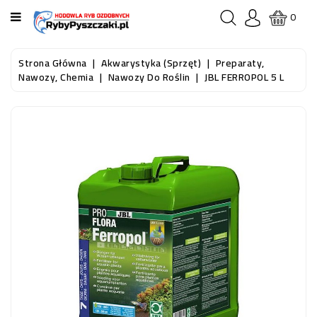
KATEGORIA
0
STRONA
Strona Główna
Akwarystyka (sprzęt)
Preparaty,
GŁÓWNA
Nawozy, Chemia
Nawozy Do Roślin
JBL FERROPOL 5 L
RYBY
AKWARIOWE
RYBY
DO
OCZKA
WODNEGO
I
STAWU
AKWARYSTYKA
(SPRZĘT)