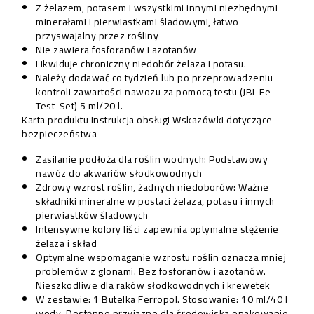
Z żelazem, potasem i wszystkimi innymi niezbędnymi
minerałami i pierwiastkami śladowymi, łatwo
przyswajalny przez rośliny
Nie zawiera fosforanów i azotanów
Likwiduje chroniczny niedobór żelaza i potasu.
Należy dodawać co tydzień lub po przeprowadzeniu
kontroli zawartości nawozu za pomocą testu (JBL Fe
Test-Set) 5 ml/20 l.
Karta produktu
Instrukcja obsługi
Wskazówki dotyczące
bezpieczeństwa
Zasilanie podłoża dla roślin wodnych: Podstawowy
nawóz do akwariów słodkowodnych
Zdrowy wzrost roślin, żadnych niedoborów: Ważne
składniki mineralne w postaci żelaza, potasu i innych
pierwiastków śladowych
Intensywne kolory liści zapewnia optymalne stężenie
żelaza i skład
Optymalne wspomaganie wzrostu roślin oznacza mniej
problemów z glonami. Bez fosforanów i azotanów.
Nieszkodliwe dla raków słodkowodnych i krewetek
W zestawie: 1 Butelka Ferropol. Stosowanie: 10 ml/40 l
wody. Dostępne przyjazne dla środowiska opakowanie