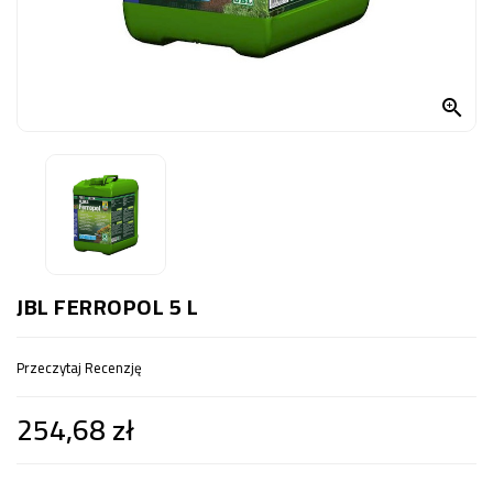
OCZKO
WODNE
(SPRZĘT)

KONTAKT
Z
NAMI
JBL FERROPOL 5 L
Przeczytaj Recenzję
254,68 zł