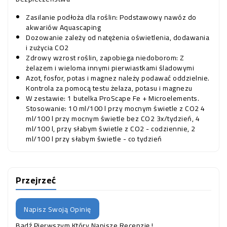
Zasilanie podłoża dla roślin: Podstawowy nawóz do
akwariów Aquascaping
Dozowanie zależy od natężenia oświetlenia, dodawania
i zużycia CO2
Zdrowy wzrost roślin, zapobiega niedoborom: Z
żelazem i wieloma innymi pierwiastkami śladowymi
Azot, fosfor, potas i magnez należy podawać oddzielnie.
Kontrola za pomocą testu żelaza, potasu i magnezu
W zestawie: 1 butelka ProScape Fe + Microelements.
Stosowanie: 10 ml/100 l przy mocnym świetle z CO2 4
ml/100 l przy mocnym świetle bez CO2 3x/tydzień, 4
ml/100 l, przy słabym świetle z CO2 - codziennie, 2
ml/100 l przy słabym świetle - co tydzień
Przejrzeć
Napisz Swoją Opinię
Bądź Pierwszym Który Napisze Recenzję !