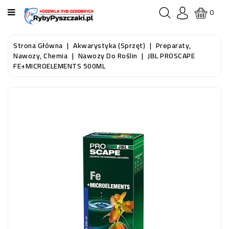
KATEGORIA
0
STRONA
Strona Główna
Akwarystyka (sprzęt)
Preparaty,
GŁÓWNA
Nawozy, Chemia
Nawozy Do Roślin
JBL PROSCAPE
FE+MICROELEMENTS 500ML
RYBY
AKWARIOWE
RYBY
DO
OCZKA
WODNEGO
I
STAWU
AKWARYSTYKA
(SPRZĘT)