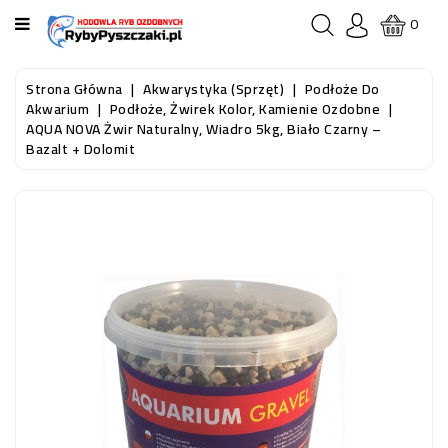
KATEGORIA
0
STRONA
Strona Główna
Akwarystyka (sprzęt)
Podłoże Do
GŁÓWNA
Akwarium
Podłoże, Żwirek Kolor, Kamienie Ozdobne
AQUA NOVA Żwir Naturalny, Wiadro 5kg, Biało Czarny –
Bazalt + Dolomit
RYBY
AKWARIOWE
RYBY
DO
OCZKA
WODNEGO
I
STAWU
AKWARYSTYKA
(SPRZĘT)