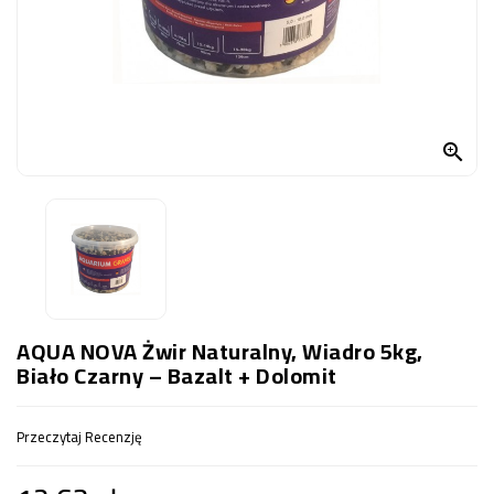
OCZKO
WODNE
(SPRZĘT)
KONTAKT
Z

NAMI
AQUA NOVA Żwir Naturalny, Wiadro 5kg,
Biało Czarny – Bazalt + Dolomit
Przeczytaj Recenzję