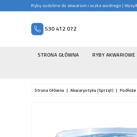
Ryby ozdobne do akwarium i oczka wodnego | Wysyłka
530 412 072
STRONA GŁÓWNA
RYBY AKWARIOWE
Strona Główna
Akwarystyka (sprzęt)
Podłoże