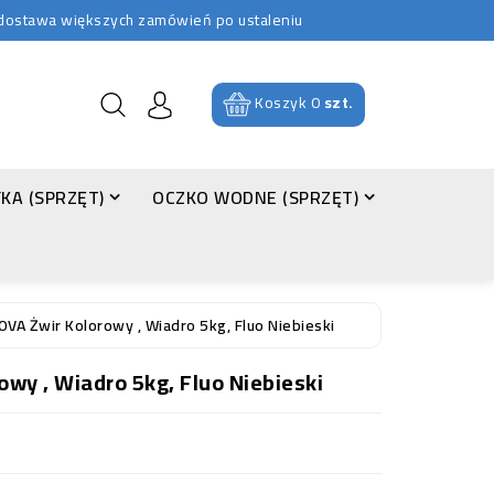
b dostawa większych zamówień po ustaleniu
Koszyk
0
szt.
KA (SPRZĘT)
OCZKO WODNE (SPRZĘT)
VA Żwir Kolorowy , Wiadro 5kg, Fluo Niebieski
wy , Wiadro 5kg, Fluo Niebieski