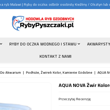
 ryb Malawi | Ryby do oczka: odbiór osobisty Kieźliny / Olsztyn lu
RYBY DO OCZKA WODNEGO I STAWU
AKWARYSTY
ZŁOTA ORFA (LEUCISCUS IDUS VAR. ORFUS)
KONTAKT Z NAMI
 Do Akwarium
Podłoże, Żwirek Kolor, Kamienie Ozdobne
AQUA NO
AQUA NOVA Żwir Koloro
Przeczytaj Recenzję