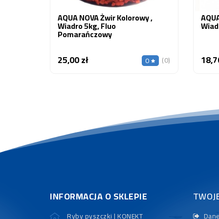
AQUA NOVA Żwir Kolorowy ,
AQUA
Wiadro 5kg, Fluo
Wiad
Pomarańczowy
25,00 zł
18,7
Cena
(0)
0
INFORMACJA O SKLEPIE
TWOJ
Ryby pyszczki | KONEKT
Dane