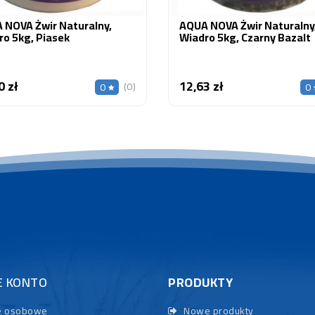
 NOVA Żwir Naturalny,
AQUA NOVA Żwir Naturalny
ro 5kg, Piasek
Wiadro 5kg, Czarny Bazalt
0 zł
12,63 zł
Cena
Cena
(0)
0
0
E KONTO
PRODUKTY
 osobowe
Nowe produkty