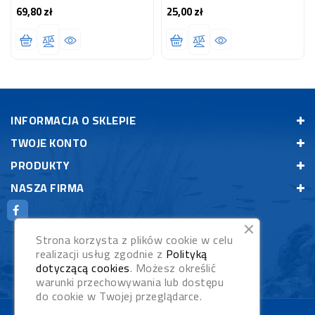
Drapieżnych Pielęgnic 8-
69,80 zł
25,00 zł
Cena
Cena
20 Cm
INFORMACJA O SKLEPIE
TWOJE KONTO
PRODUKTY
NASZA FIRMA
Strona korzysta z plików cookie w celu
realizacji usług zgodnie z
Polityką
dotyczącą cookies
. Możesz określić
warunki przechowywania lub dostępu
do cookie w Twojej przeglądarce.