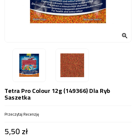
OCZKO
WODNE
(SPRZĘT)
KONTAKT

Z
NAMI
Tetra Pro Colour 12g (149366) Dla Ryb
Saszetka
Przeczytaj Recenzję
5,50 zł