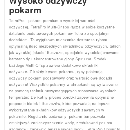
Wysoko odżywczy
pokarm
TetraPro - pokarm premium o wysokiej wartości
odżywczej. TetraPro Multi-Crisps łączą w sobie korzystne
działanie podstawowych pokarmów Tetra ze specjalnym
dodatkiem. Ta wyjątkowa mieszanka dostarcza rybom
optymalną ilość niezbędnych składników odżywczych, takich
jak wysokiej jakości tłuszcze, specjalnie wyselekcjonowane
karotenoidy i skoncentrowane glony Spirulina. Środek
każdego Multi-Crisp zawiera dodatkowe składniki
odżywcze. Z każdy kęsem pokarmu, ryby pobierają
odżywczy pokarm podstawowy oraz wartościowe dodatki
odżywcze! Wszystkie pokarmy w chrupkach są wytwarzane
za pomocą technik niewymagających stosowania wysokich
temperatur. Delikatny proces obróbki zapewnia optymalne
proporcje białek i tłuszczów, które pozwalają na lepsze
wykorzystanie składników odżywczych zawartych w
pokarmie. Regularnie podawany, pokarm ten pozwala
zmniejszyć zanieczyszczenie wody, zredukować poziom
azotanów i zapewnić lepszą jakość wody. Tetra Pro Colour to