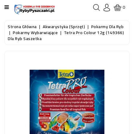
KATEGORIA
0
STRONA
Strona Główna
Akwarystyka (sprzęt)
Pokarmy Dla Ryb
GŁÓWNA
Pokarmy Wybarwiające
Tetra Pro Colour 12g (149366)
Dla Ryb Saszetka
RYBY
AKWARIOWE
RYBY
DO
OCZKA
WODNEGO
I
STAWU
AKWARYSTYKA
(SPRZĘT)