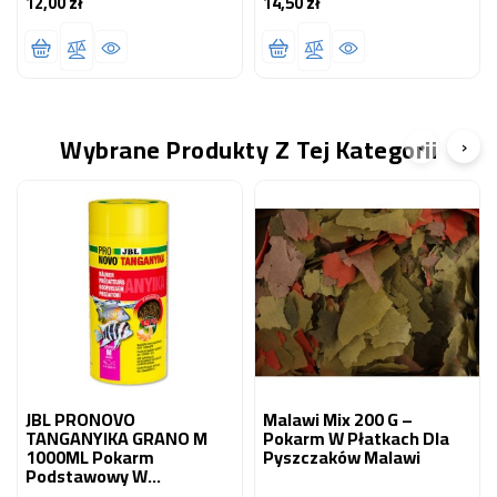
12,00 zł
14,50 zł
Cena
Cena
Wybrane Produkty Z Tej Kategorii
‹
›
JBL PRONOVO
Malawi Mix 200 G –
TANGANYIKA GRANO M
Pokarm W Płatkach Dla
1000ML Pokarm
Pyszczaków Malawi
Podstawowy W
Granulacie Dla