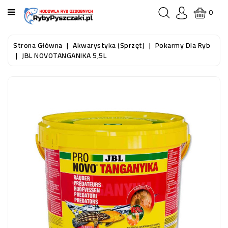
KATEGORIA
0
STRONA
Strona Główna
Akwarystyka (sprzęt)
Pokarmy Dla Ryb
GŁÓWNA
JBL NOVOTANGANIKA 5,5L
RYBY
AKWARIOWE
RYBY
DO
OCZKA
WODNEGO
I
STAWU
AKWARYSTYKA
(SPRZĘT)