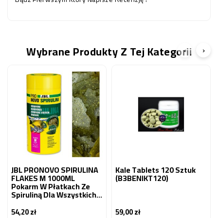
Wybrane Produkty Z Tej Kategorii
‹
›
JBL PRONOVO SPIRULINA
Kale Tablets 120 Sztuk
FLAKES M 1000ML
(B3BENIKT120)
Pokarm W Płatkach Ze
Spiruliną Dla Wszystkich
Ryb Akwariowych 8-20 Cm
54,20 zł
59,00 zł
Cena
Cena