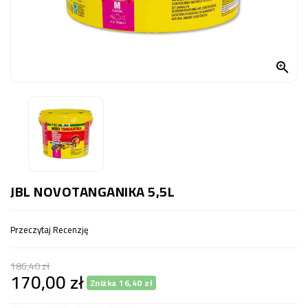
OCZKO
WODNE
(SPRZĘT)

KONTAKT
Z
NAMI
JBL NOVOTANGANIKA 5,5L
Przeczytaj Recenzję
186,40 zł
170,00 zł
Zniżka 16,40 zł