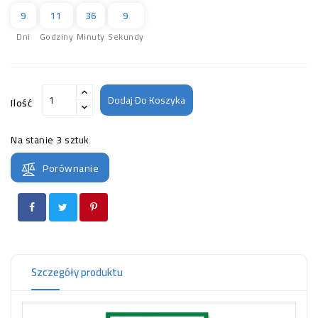
9
11
36
9
Dni
Godziny
Minuty
Sekundy
Dodaj Do Koszyka
Ilość
Na stanie
3 sztuk
Porównanie
Szczegóły produktu