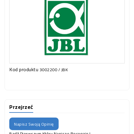
Kod produktu
3002200 / JBK
Przejrzeć
Napisz Swoją Opinię
Bądź Pierwszym Który Napisze Recenzję !