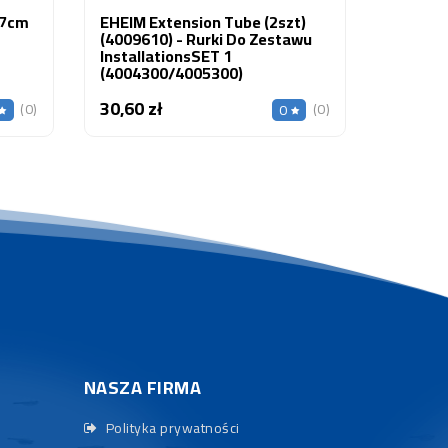
27cm
EHEIM Extension Tube (2szt)
(4009610) - Rurki Do Zestawu
InstallationsSET 1
(4004300/4005300)
30,60 zł
Cena
(0)
(0)
0
NASZA FIRMA
Polityka prywatności