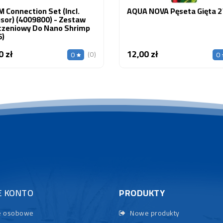
 Connection Set (incl.
AQUA NOVA Pęseta Gięta 
sor) (4009800) - Zestaw
czeniowy Do Nano Shrimp
6)
0 zł
12,00 zł
Cena
Cena
(0)
0
0
E KONTO
PRODUKTY
 osobowe
Nowe produkty