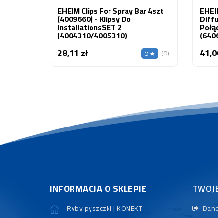
EHEIM Clips For Spray Bar 4szt
EHEIM
(4009660) - Klipsy Do
Diffu
InstallationsSET 2
Połą
(4004310/4005310)
(640
28,11 zł
41,0
Cena
(0)
0
INFORMACJA O SKLEPIE
TWOJ
Ryby pyszczki | KONEKT
Dane