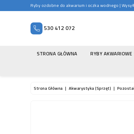
Ryby ozdobne do akwarium i oczka wodnego | Wysyłka
530 412 072
STRONA GŁÓWNA
RYBY AKWARIOWE
Strona Główna
Akwarystyka (sprzęt)
Pozosta