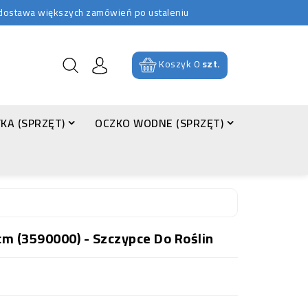
b dostawa większych zamówień po ustaleniu
Koszyk
0
szt.
KA (SPRZĘT)
OCZKO WODNE (SPRZĘT)
m (3590000) - Szczypce Do Roślin