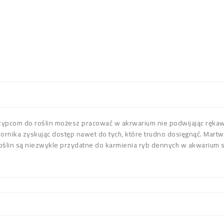
czypcom do roślin możesz pracować w akrwarium nie podwijając ręka
biornika zyskując dostęp nawet do tych, które trudno dosięgnąć. Martw
roślin są niezwykle przydatne do karmienia ryb dennych w akwariu