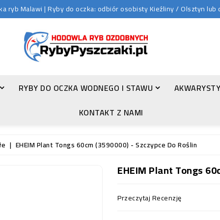
 ryb Malawi | Ryby do oczka: odbiór osobisty Kieźliny / Olsztyn lu
RYBY DO OCZKA WODNEGO I STAWU
AKWARYSTY
ZŁOTA ORFA (LEUCISCUS IDUS VAR. ORFUS)
KONTAKT Z NAMI
łe
EHEIM Plant Tongs 60cm (3590000) - Szczypce Do Roślin
EHEIM Plant Tongs 60c
Przeczytaj Recenzję